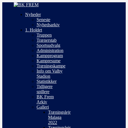
Nyheder
Seneste
Nyhedsarkiv
1. Holdet
Truppen
Trænerstab
Sportsudvalg
Administration
Kampprogram
Kampresume
Træningskampe
Info om Valby
Stadion
Statistikker
Tidligere
spillere
BK Frem
Arkiv
Galleri
Træningslejr
Malaga
2022
Træningslejr