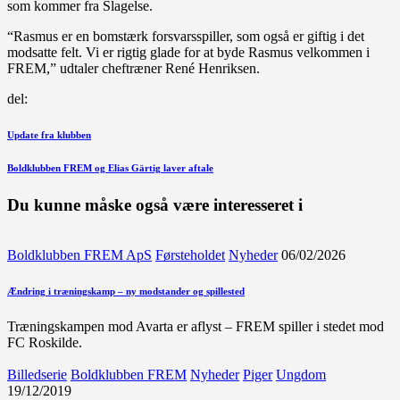
som kommer fra Slagelse.
“Rasmus er en bomstærk forsvarsspiller, som også er giftig i det
modsatte felt. Vi er rigtig glade for at byde Rasmus velkommen i
FREM,” udtaler cheftræner René Henriksen.
del:
Indlægsnavigation
Forrige
Update fra klubben
indlæg
Næste
Boldklubben FREM og Elias Gärtig laver aftale
indlæg
Du kunne måske også være interesseret i
Boldklubben FREM ApS
Førsteholdet
Nyheder
06/02/2026
Ændring i træningskamp – ny modstander og spillested
Træningskampen mod Avarta er aflyst – FREM spiller i stedet mod
FC Roskilde.
Billedserie
Boldklubben FREM
Nyheder
Piger
Ungdom
19/12/2019