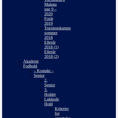
Malaga
uge 9 –
2020
Forår
2019
Træningskampe
sommer
2018
Efterår
2018 (1)
Efterår
2018 (2)
Akademi
Fodbold
– Kontakt –
Senior
2.
Senior
3.
Holdet
Lukkede
Hold
Kriterier
for