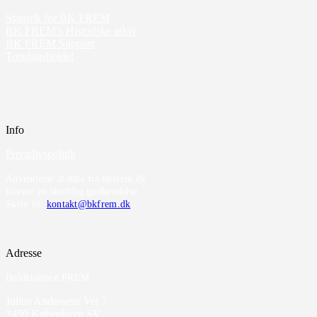
Statistik for BK FREM
BK FREM’s Historiske arkiv
BK FREM Support
Torsdagsholdet
Info
Privatlivspolitik
Anvendelse af data fra bkfrem.dk
kræver en skriftlig godkendelse.
Skriv til
kontakt@bkfrem.dk
Adresse
Boldklubben FREM
Julius Andersens Vej 7
2450 København SV