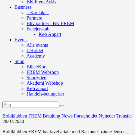
BK Frem Arkiv
Business
– Kontakt –
Partnere
Bliv partner i BK FREM
Fanejerskab
Køb Anpart
Events
Alle events
1.Holdet
Academy
Shop
Billet/Kort
FREM Webshop
Sportyfied
Akademi Webshop
Køb anpart
Handels-betingelser
Boldklubben FREM
Breaking News
Førsteholdet
Nyheder
Transfer
28/07/2020
Boldklubben FREM har lavet aftale med Rasmus Grønne Jensen,