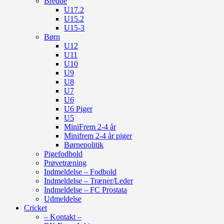
Bredde
U17.2
U15.2
U15-3
Børn
U12
U11
U10
U9
U8
U7
U6
U6 Piger
U5
MiniFrem 2-4 år
Minifrem 2-4 år piger
Børnepolitik
Pigefodbold
Prøvetræning
Indmeldelse – Fodbold
Indmeldelse – Træner/Leder
Indmeldelse – FC Prostata
Udmeldelse
Cricket
– Kontakt –