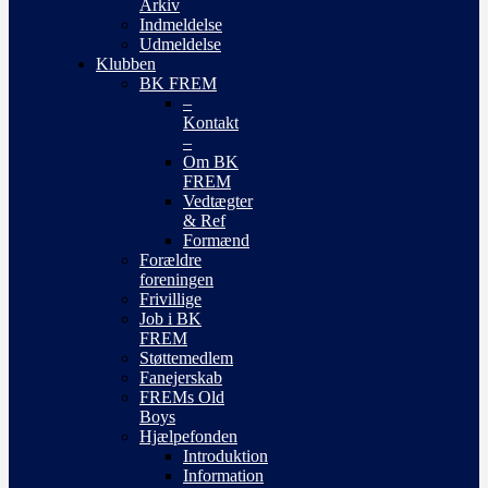
Arkiv
Indmeldelse
Udmeldelse
Klubben
BK FREM
–
Kontakt
–
Om BK
FREM
Vedtægter
& Ref
Formænd
Forældre
foreningen
Frivillige
Job i BK
FREM
Støttemedlem
Fanejerskab
FREMs Old
Boys
Hjælpefonden
Introduktion
Information