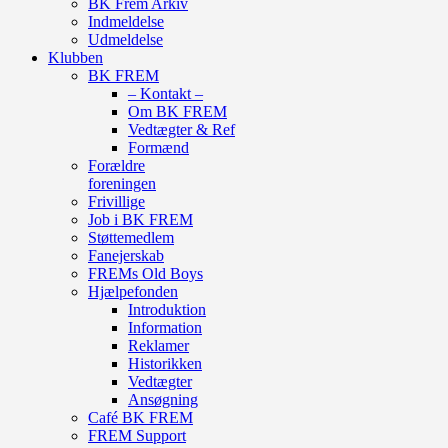
BK Frem Arkiv
Indmeldelse
Udmeldelse
Klubben
BK FREM
– Kontakt –
Om BK FREM
Vedtægter & Ref
Formænd
Forældre
foreningen
Frivillige
Job i BK FREM
Støttemedlem
Fanejerskab
FREMs Old Boys
Hjælpefonden
Introduktion
Information
Reklamer
Historikken
Vedtægter
Ansøgning
Café BK FREM
FREM Support