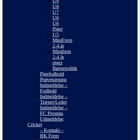
U9
U8
U7
U6
U6
Piger
U5
MiniFrem
2-4 år
Minifrem
2-4 år
piger
Børnepolitik
Pigefodbold
Prøvetræning
Indmeldelse –
Fodbold
Indmeldelse –
Træner/Leder
Indmeldelse –
FC Prostata
Udmeldelse
Cricket
– Kontakt –
BK Frem