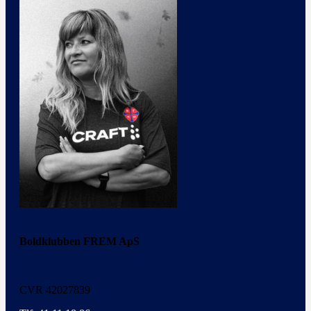
Boldklubben FREM ApS
CVR 42027839