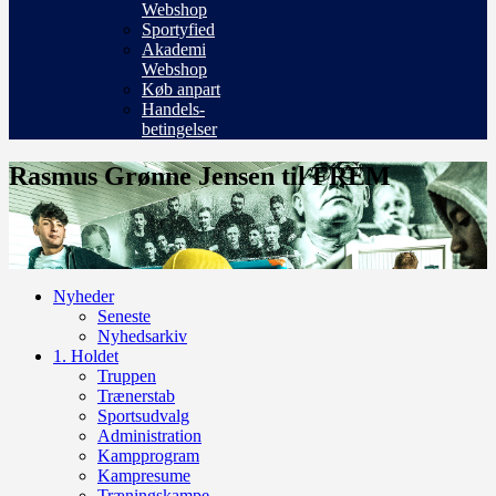
Webshop
Sportyfied
Akademi
Webshop
Køb anpart
Handels-
betingelser
Rasmus Grønne Jensen til FREM
Nyheder
Seneste
Nyhedsarkiv
1. Holdet
Truppen
Trænerstab
Sportsudvalg
Administration
Kampprogram
Kampresume
Træningskampe