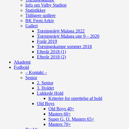
Info om Valby Stadion
Statistikker
Tidligere spillere
BK Frem Arkiv
Galleri
Træningslejr Malaga 2022
Træningslejr Malaga uge 9 – 2020
Forår 2019
Træningskampe sommer 2018
Efterår 2018 (1)
Efterår 2018 (2)
Akademi
Fodbold
– Kontakt –
Senior
2. Senior
3. Holdet
Lukkede Hold
Kriterier for oprettelse af hold
Old Boys
Old Boys 40+
Masters 60+
Super G. O. Masters 65+
Masters 70+