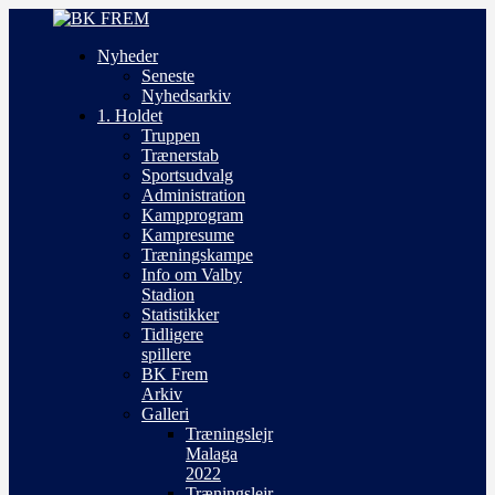
Nyheder
Seneste
Nyhedsarkiv
1. Holdet
Truppen
Trænerstab
Sportsudvalg
Administration
Kampprogram
Kampresume
Træningskampe
Info om Valby
Stadion
Statistikker
Tidligere
spillere
BK Frem
Arkiv
Galleri
Træningslejr
Malaga
2022
Træningslejr