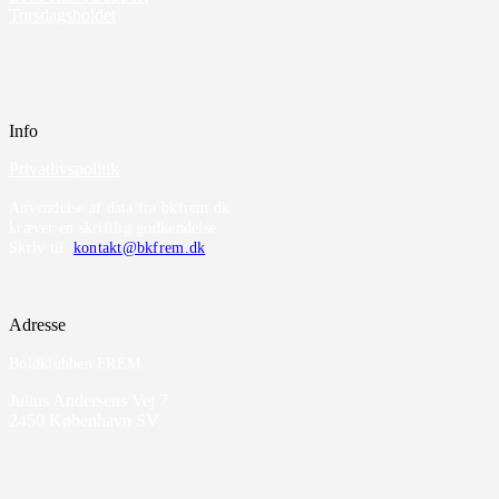
Torsdagsholdet
Info
Privatlivspolitik
Anvendelse af data fra bkfrem.dk
kræver en skriftlig godkendelse.
Skriv til
kontakt@bkfrem.dk
Adresse
Boldklubben FREM
Julius Andersens Vej 7
2450 København SV