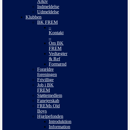
Arkiv
Indmeldelse
Udmeldelse
Klubben
BK FREM
–
Kontakt
–
Om BK
FREM
Vedtægter
& Ref
Formænd
Forældre
foreningen
Frivillige
Job i BK
FREM
Støttemedlem
Fanejerskab
FREMs Old
Boys
Hjælpefonden
Introduktion
Information