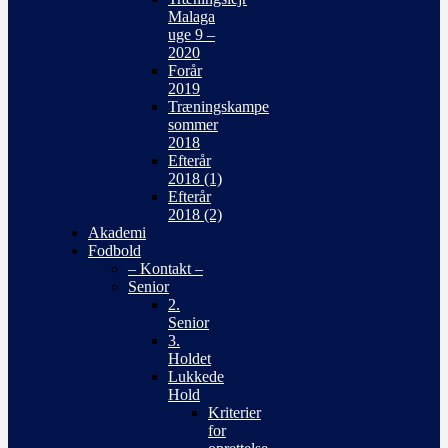
Malaga
uge 9 –
2020
Forår
2019
Træningskampe
sommer
2018
Efterår
2018 (1)
Efterår
2018 (2)
Akademi
Fodbold
– Kontakt –
Senior
2.
Senior
3.
Holdet
Lukkede
Hold
Kriterier
for