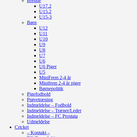
Bredde
U17.2
U15.2
U15-3
Børn
U12
U11
U10
U9
U8
U7
U6
U6 Piger
U5
MiniFrem 2-4 år
Minifrem 2-4 år piger
Børnepolitik
Pigefodbold
Prøvetræning
Indmeldelse – Fodbold
Indmeldelse – Træner/Leder
Indmeldelse – FC Prostata
Udmeldelse
Cricket
– Kontakt –