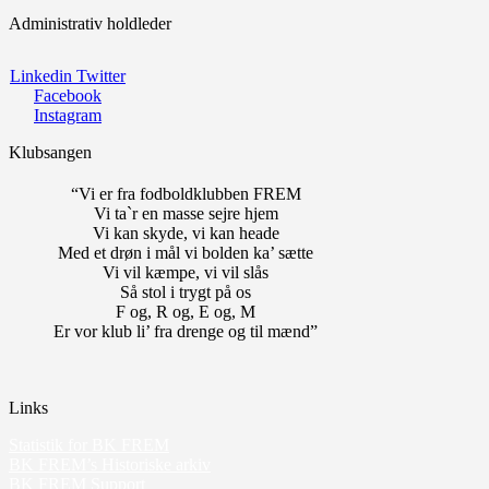
Administrativ holdleder
Linkedin
Twitter
Facebook
Instagram
Klubsangen
“Vi er fra fodboldklubben FREM
Vi ta`r en masse sejre hjem
Vi kan skyde, vi kan heade
Med et drøn i mål vi bolden ka’ sætte
Vi vil kæmpe, vi vil slås
Så stol i trygt på os
F og, R og, E og, M
Er vor klub li’ fra drenge og til mænd”
Links
Statistik for BK FREM
BK FREM’s Historiske arkiv
BK FREM Support