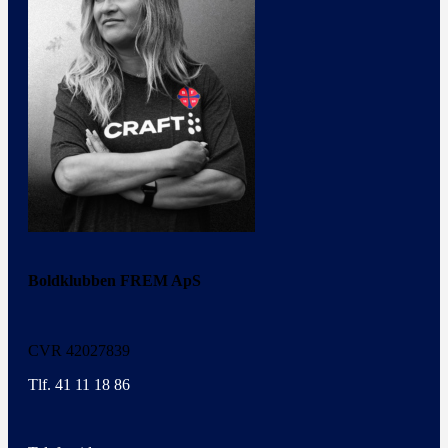
Boldklubben FREM ApS
CVR 42027839
Tlf. 41 11 18 86