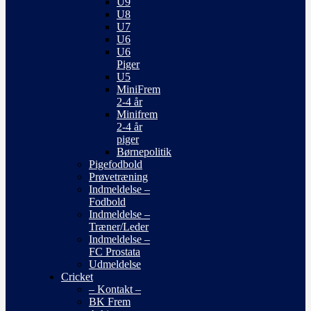
U9
U8
U7
U6
U6
Piger
U5
MiniFrem
2-4 år
Minifrem
2-4 år
piger
Børnepolitik
Pigefodbold
Prøvetræning
Indmeldelse –
Fodbold
Indmeldelse –
Træner/Leder
Indmeldelse –
FC Prostata
Udmeldelse
Cricket
– Kontakt –
BK Frem