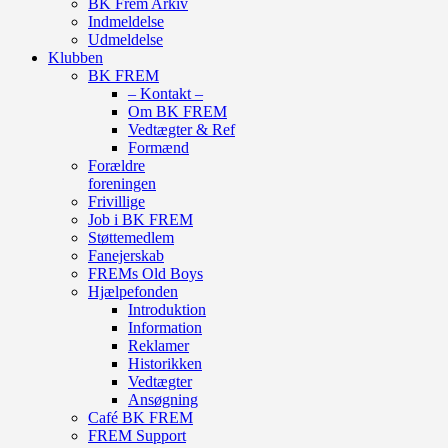
BK Frem Arkiv
Indmeldelse
Udmeldelse
Klubben
BK FREM
– Kontakt –
Om BK FREM
Vedtægter & Ref
Formænd
Forældre
foreningen
Frivillige
Job i BK FREM
Støttemedlem
Fanejerskab
FREMs Old Boys
Hjælpefonden
Introduktion
Information
Reklamer
Historikken
Vedtægter
Ansøgning
Café BK FREM
FREM Support