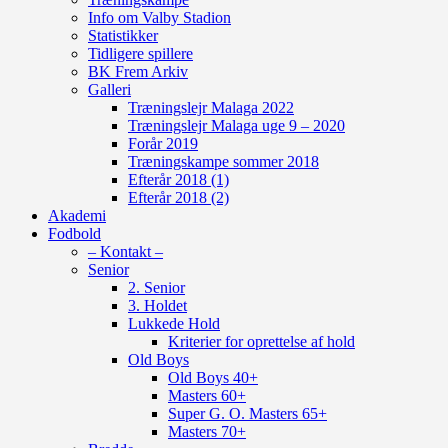
Info om Valby Stadion
Statistikker
Tidligere spillere
BK Frem Arkiv
Galleri
Træningslejr Malaga 2022
Træningslejr Malaga uge 9 – 2020
Forår 2019
Træningskampe sommer 2018
Efterår 2018 (1)
Efterår 2018 (2)
Akademi
Fodbold
– Kontakt –
Senior
2. Senior
3. Holdet
Lukkede Hold
Kriterier for oprettelse af hold
Old Boys
Old Boys 40+
Masters 60+
Super G. O. Masters 65+
Masters 70+