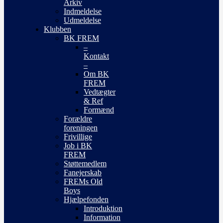
Arkiv
Indmeldelse
Udmeldelse
Klubben
BK FREM
–
Kontakt
–
Om BK
FREM
Vedtægter
& Ref
Formænd
Forældre
foreningen
Frivillige
Job i BK
FREM
Støttemedlem
Fanejerskab
FREMs Old
Boys
Hjælpefonden
Introduktion
Information