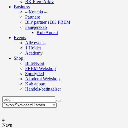
BK Frem Arkiv
Business
– Kontakt –
Partnere
Bliv partner i BK FREM
Fanejerskab
Køb Anpart
Events
Alle events
1.Holdet
Academy
Shop
Billet/Kort
FREM Webshop
Sportyfied
Akademi Webshop
Køb anpart
Handels-betingelser
#
Navn