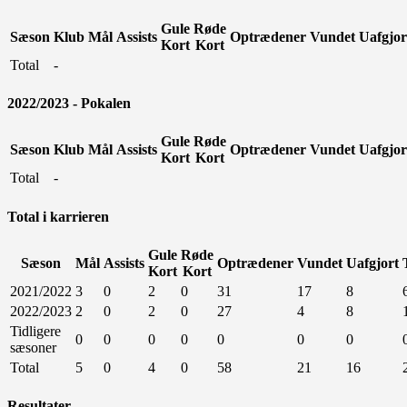
Gule
Røde
Sæson
Klub
Mål
Assists
Optrædener
Vundet
Uafgjor
Kort
Kort
Total
-
2022/2023 - Pokalen
Gule
Røde
Sæson
Klub
Mål
Assists
Optrædener
Vundet
Uafgjor
Kort
Kort
Total
-
Total i karrieren
Gule
Røde
Sæson
Mål
Assists
Optrædener
Vundet
Uafgjort
Kort
Kort
2021/2022
3
0
2
0
31
17
8
2022/2023
2
0
2
0
27
4
8
Tidligere
0
0
0
0
0
0
0
sæsoner
Total
5
0
4
0
58
21
16
Resultater