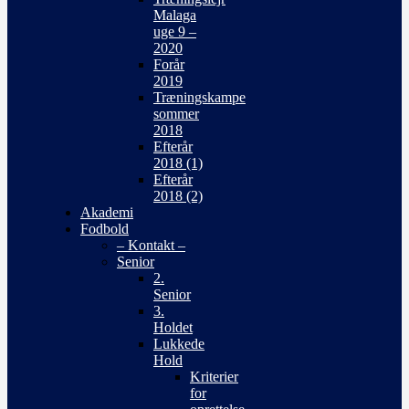
Malaga
uge 9 –
2020
Forår
2019
Træningskampe
sommer
2018
Efterår
2018 (1)
Efterår
2018 (2)
Akademi
Fodbold
– Kontakt –
Senior
2.
Senior
3.
Holdet
Lukkede
Hold
Kriterier
for