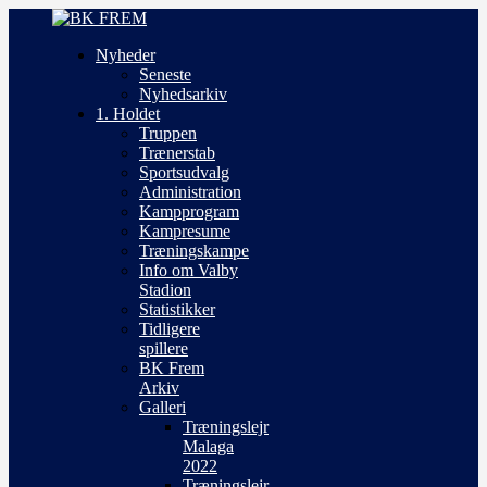
Nyheder
Seneste
Nyhedsarkiv
1. Holdet
Truppen
Trænerstab
Sportsudvalg
Administration
Kampprogram
Kampresume
Træningskampe
Info om Valby
Stadion
Statistikker
Tidligere
spillere
BK Frem
Arkiv
Galleri
Træningslejr
Malaga
2022
Træningslejr