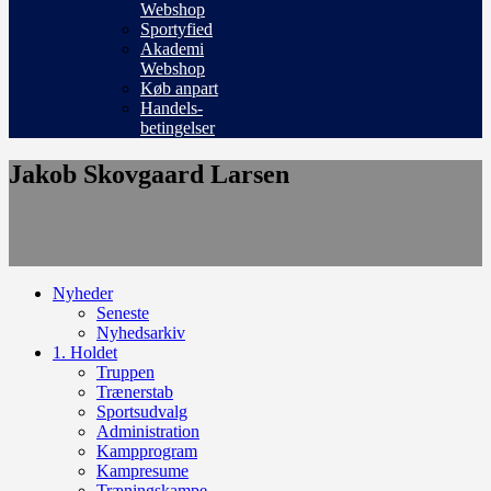
Webshop
Sportyfied
Akademi
Webshop
Køb anpart
Handels-
betingelser
Jakob Skovgaard Larsen
Nyheder
Seneste
Nyhedsarkiv
1. Holdet
Truppen
Trænerstab
Sportsudvalg
Administration
Kampprogram
Kampresume
Træningskampe