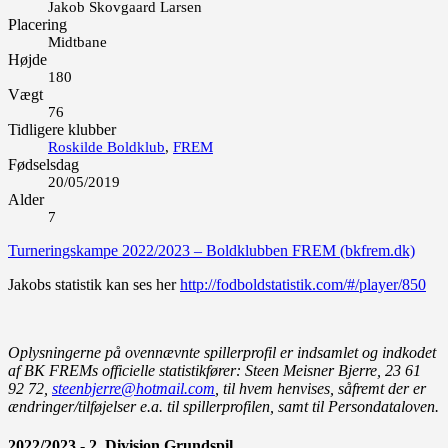
Jakob Skovgaard Larsen
Placering
Midtbane
Højde
180
Vægt
76
Tidligere klubber
Roskilde Boldklub
,
FREM
Fødselsdag
20/05/2019
Alder
7
Turneringskampe 2022/2023 – Boldklubben FREM (bkfrem.dk)
Jakobs statistik kan ses her
http://fodboldstatistik.com/#/player/850
Oplysningerne på ovennævnte spillerprofil er indsamlet og indkodet
af BK FREMs officielle statistikfører: Steen Meisner Bjerre, 23 61
92 72,
steenbjerre@hotmail.com
, til hvem henvises, såfremt der er
ændringer/tilføjelser e.a. til spillerprofilen, samt til Persondataloven.
2022/2023 - 2. Division Grundspil