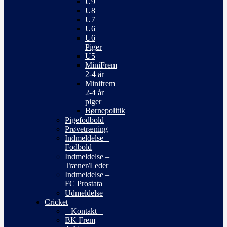
U9
U8
U7
U6
U6
Piger
U5
MiniFrem
2-4 år
Minifrem
2-4 år
piger
Børnepolitik
Pigefodbold
Prøvetræning
Indmeldelse –
Fodbold
Indmeldelse –
Træner/Leder
Indmeldelse –
FC Prostata
Udmeldelse
Cricket
– Kontakt –
BK Frem