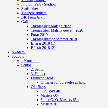
Info om Valby Stadion
Statistikker
Tidligere spillere
BK Frem Arkiv
Galleri
Træningslejr Malaga 2022
Træningslejr Malaga uge 9 – 2020
Forår 2019
Træningskampe sommer 2018
Efterår 2018 (1)
Efterår 2018 (2)
Akademi
Fodbold
– Kontakt –
Senior
2. Senior
3. Holdet
Lukkede Hold
Kriterier for oprettelse af hold
Old Boys
Old Boys 40+
Masters 60+
Super G. O. Masters 65+
Masters 70+