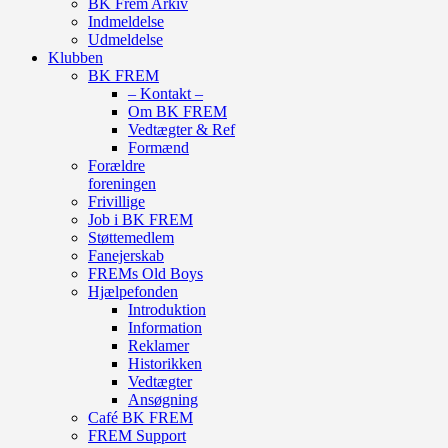
BK Frem Arkiv
Indmeldelse
Udmeldelse
Klubben
BK FREM
– Kontakt –
Om BK FREM
Vedtægter & Ref
Formænd
Forældre
foreningen
Frivillige
Job i BK FREM
Støttemedlem
Fanejerskab
FREMs Old Boys
Hjælpefonden
Introduktion
Information
Reklamer
Historikken
Vedtægter
Ansøgning
Café BK FREM
FREM Support