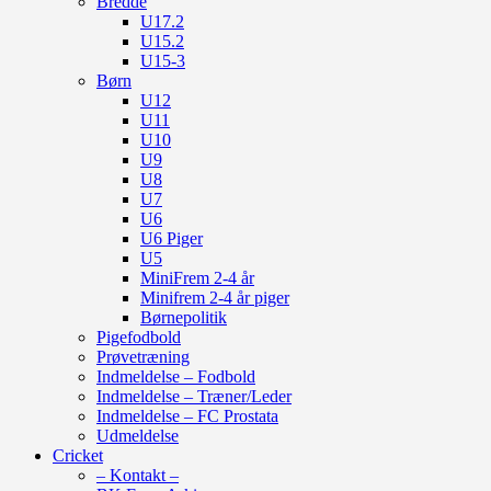
Bredde
U17.2
U15.2
U15-3
Børn
U12
U11
U10
U9
U8
U7
U6
U6 Piger
U5
MiniFrem 2-4 år
Minifrem 2-4 år piger
Børnepolitik
Pigefodbold
Prøvetræning
Indmeldelse – Fodbold
Indmeldelse – Træner/Leder
Indmeldelse – FC Prostata
Udmeldelse
Cricket
– Kontakt –