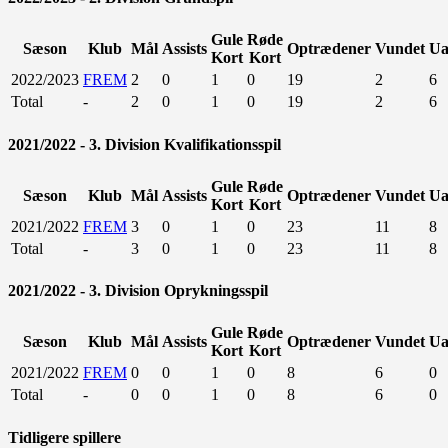
Gule
Røde
Sæson
Klub
Mål
Assists
Optrædener
Vundet
Ua
Kort
Kort
2022/2023
FREM
2
0
1
0
19
2
6
Total
-
2
0
1
0
19
2
6
2021/2022 - 3. Division Kvalifikationsspil
Gule
Røde
Sæson
Klub
Mål
Assists
Optrædener
Vundet
Ua
Kort
Kort
2021/2022
FREM
3
0
1
0
23
11
8
Total
-
3
0
1
0
23
11
8
2021/2022 - 3. Division Oprykningsspil
Gule
Røde
Sæson
Klub
Mål
Assists
Optrædener
Vundet
Ua
Kort
Kort
2021/2022
FREM
0
0
1
0
8
6
0
Total
-
0
0
1
0
8
6
0
Tidligere spillere