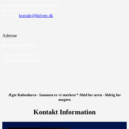
Anvendelse af data fra bkfrem.dk
kræver en skriftlig godkendelse.
Skriv til
kontakt@bkfrem.dk
Adresse
Boldklubben FREM
Julius Andersens Vej 7
2450 København SV
Ægte København - Sammen er vi stærkest * Altid for æren - Aldrig for
magten
Kontakt Information