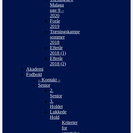
Malaga
uge 9 –
2020
Forår
2019
Træningskampe
sommer
2018
Efterår
2018 (1)
Efterår
2018 (2)
Akademi
Fodbold
– Kontakt –
Senior
2.
Senior
3.
Holdet
Lukkede
Hold
Kriterier
for