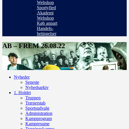
Webshop
Sportyfied
Akademi
Webshop
Køb anpart
Handels-
betingelser
AB – FREM 26.08.22
Nyheder
Seneste
Nyhedsarkiv
1. Holdet
Truppen
Trænerstab
Sportsudvalg
Administration
Kampprogram
Kampresume
Træningskampe