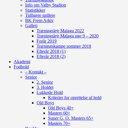
Info om Valby Stadion
Statistikker
Tidligere spillere
BK Frem Arkiv
Galleri
Træningslejr Malaga 2022
Træningslejr Malaga uge 9 – 2020
Forår 2019
Træningskampe sommer 2018
Efterår 2018 (1)
Efterår 2018 (2)
Akademi
Fodbold
– Kontakt –
Senior
2. Senior
3. Holdet
Lukkede Hold
Kriterier for oprettelse af hold
Old Boys
Old Boys 40+
Masters 60+
Super G. O. Masters 65+
Masters 70+