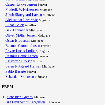
Casper Lykke Jensen
Forsvar
Frederik V. Kristensen
Midtbane
Jakob Skovgaard Larsen
Midtbane
Aleksandar Lazarevic
Angriber
Lucas Balck
Angriber
Isak Tånnander
Midtbane
Oliver Møller-Jensen
Midtbane
Oscar Brodersen
Midtbane
Rasmus Grønne Jensen
Forsvar
Privat: Lucas Lodberg
Angriber
Rasmus Louie Larsen
Forsvar
Kristoffer Dirksen
Forsvar
Søren Nørgaard Hansen
Midtbane
Pablo Basarte
Forsvar
Sebastian Sørensen
Målmand
FREM
1
Sebastian Blynov
Målmand
3
#3 Emil Schou Jørgensen
13
Forsvar