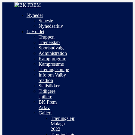
Nyheder
Seneste
Nyhedsarkiv
1. Holdet
Truppen
Trænerstab
Sportsudvalg
Administration
Kampprogram
Kampresume
Træningskampe
Info om Valby
Stadion
Statistikker
Tidligere
spillere
BK Frem
Arkiv
Galleri
Træningslejr
Malaga
2022
Træningslejr