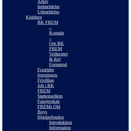
Arkiv
Indmeldelse
Udmeldelse
Klubben
BK FREM
–
Kontakt
–
Om BK
FREM
Vedtægter
& Ref
Formænd
Forældre
foreningen
Frivillige
Job i BK
FREM
Støttemedlem
Fanejerskab
FREMs Old
Boys
Hjælpefonden
Introduktion
Information