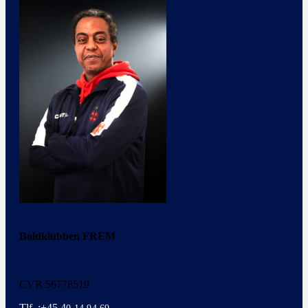
Boldklubben FREM
CVR 56778519
Tlf. :+45 4