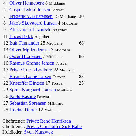
4
Oliver Henneberg
8
Midtbane
5
Casper Lykke Jensen
Forsvar
7
Frederik V. Kristensen
15
30'
Midtbane
8
Jakob Skovgaard Larsen
4
Midtbane
9
Aleksandar Lazarevic
Angriber
11
Lucas Balck
Angriber
12
Isak Tånnander
25
68'
Midtbane
13
Oliver Møller-Jensen
3
Midtbane
15
Oscar Brodersen
7
86'
Midtbane
16
Rasmus Grønne Jensen
Forsvar
17
Privat: Lucas Lodberg
22
Midtbane
21
Rasmus Louie Larsen
83'
Forsvar
22
Kristoffer Dirksen
17
25'
Forsvar
23
Søren Nørgaard Hansen
Midtbane
26
Pablo Basarte
Forsvar
27
Sebastian Sørensen
Målmand
25
Hocine Derrar
12
Midtbane
Cheftræner:
Privat: René Henriksen
Cheftræner:
Privat: Christoffer Sick Balle
Holdleder:
Sven Kurzweg