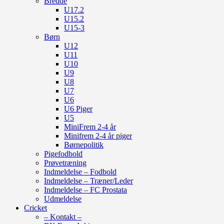
Bredde
U17.2
U15.2
U15-3
Børn
U12
U11
U10
U9
U8
U7
U6
U6 Piger
U5
MiniFrem 2-4 år
Minifrem 2-4 år piger
Børnepolitik
Pigefodbold
Prøvetræning
Indmeldelse – Fodbold
Indmeldelse – Træner/Leder
Indmeldelse – FC Prostata
Udmeldelse
Cricket
– Kontakt –