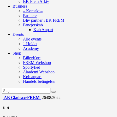
BK Frem Arkiv
Business
– Kontakt –
Partnere
Bliv partner i BK FREM
Fanejerskab
Køb Anpart
Events
Alle events
1.Holdet
Academy
Shop
Billet/Kort
FREM Webshop
Sportyfied
Akademi Webshop
Køb anpart
Handels-betingelser
AB Gladsaxe
FREM
26/08/2022
6
-
0