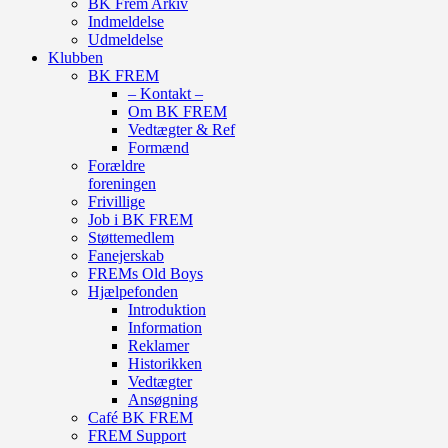
BK Frem Arkiv
Indmeldelse
Udmeldelse
Klubben
BK FREM
– Kontakt –
Om BK FREM
Vedtægter & Ref
Formænd
Forældre
foreningen
Frivillige
Job i BK FREM
Støttemedlem
Fanejerskab
FREMs Old Boys
Hjælpefonden
Introduktion
Information
Reklamer
Historikken
Vedtægter
Ansøgning
Café BK FREM
FREM Support