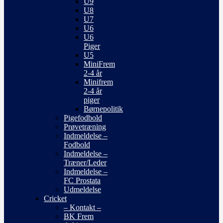
U9
U8
U7
U6
U6
Piger
U5
MiniFrem
2-4 år
Minifrem
2-4 år
piger
Børnepolitik
Pigefodbold
Prøvetræning
Indmeldelse –
Fodbold
Indmeldelse –
Træner/Leder
Indmeldelse –
FC Prostata
Udmeldelse
Cricket
– Kontakt –
BK Frem