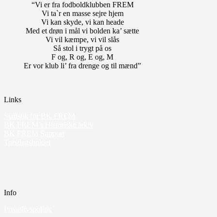
“Vi er fra fodboldklubben FREM
Vi ta`r en masse sejre hjem
Vi kan skyde, vi kan heade
Med et drøn i mål vi bolden ka’ sætte
Vi vil kæmpe, vi vil slås
Så stol i trygt på os
F og, R og, E og, M
Er vor klub li’ fra drenge og til mænd”
Links
Statistik for BK FREM
BK FREM’s Historiske arkiv
BK FREM Support
Torsdagsholdet
Info
Privatlivspolitik