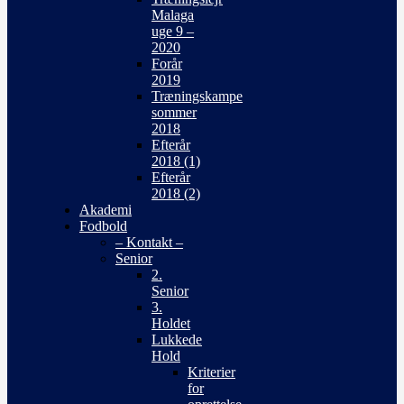
Malaga
uge 9 –
2020
Forår
2019
Træningskampe
sommer
2018
Efterår
2018 (1)
Efterår
2018 (2)
Akademi
Fodbold
– Kontakt –
Senior
2.
Senior
3.
Holdet
Lukkede
Hold
Kriterier
for