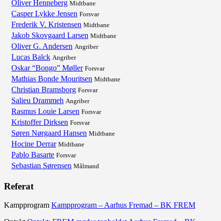
Oliver Henneberg
Midtbane
Casper Lykke Jensen
Forsvar
Frederik V. Kristensen
Midtbane
Jakob Skovgaard Larsen
Midtbane
Oliver G. Andersen
Angriber
Lucas Balck
Angriber
Oskar “Bongo” Møller
Forsvar
Mathias Bonde Mouritsen
Midtbane
Christian Bramsborg
Forsvar
Salieu Drammeh
Angriber
Rasmus Louie Larsen
Forsvar
Kristoffer Dirksen
Forsvar
Søren Nørgaard Hansen
Midtbane
Hocine Derrar
Midtbane
Pablo Basarte
Forsvar
Sebastian Sørensen
Målmand
Referat
Kampprogram
Kampprogram – Aarhus Fremad – BK FREM