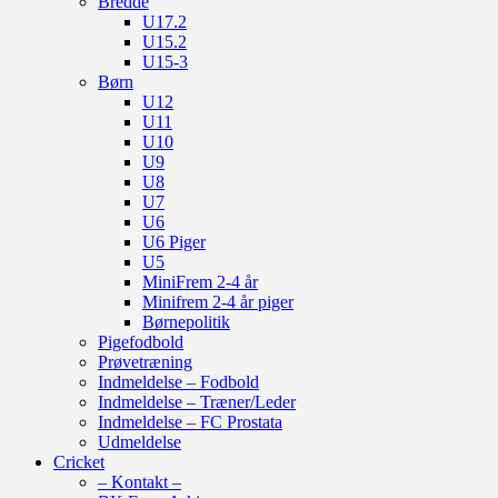
Bredde
U17.2
U15.2
U15-3
Børn
U12
U11
U10
U9
U8
U7
U6
U6 Piger
U5
MiniFrem 2-4 år
Minifrem 2-4 år piger
Børnepolitik
Pigefodbold
Prøvetræning
Indmeldelse – Fodbold
Indmeldelse – Træner/Leder
Indmeldelse – FC Prostata
Udmeldelse
Cricket
– Kontakt –