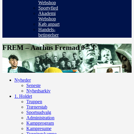
Webshop
Sportyfied
Akademi
Webshop
Køb anpart
Handels-
betingelser
FREM – Aarhus Fremad 0 – 1
Nyheder
Seneste
Nyhedsarkiv
1. Holdet
Truppen
Trænerstab
Sportsudvalg
Administration
Kampprogram
Kampresume
Træningskampe