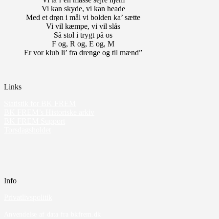
Vi kan skyde, vi kan heade
Med et drøn i mål vi bolden ka’ sætte
Vi vil kæmpe, vi vil slås
Så stol i trygt på os
F og, R og, E og, M
Er vor klub li’ fra drenge og til mænd”
Links
Statistik for BK FREM
BK FREM’s Historiske arkiv
BK FREM Support
Torsdagsholdet
Info
Privatlivspolitik
Anvendelse af data fra bkfrem.dk