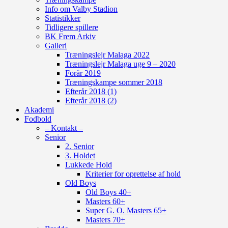
Info om Valby Stadion
Statistikker
Tidligere spillere
BK Frem Arkiv
Galleri
Træningslejr Malaga 2022
Træningslejr Malaga uge 9 – 2020
Forår 2019
Træningskampe sommer 2018
Efterår 2018 (1)
Efterår 2018 (2)
Akademi
Fodbold
– Kontakt –
Senior
2. Senior
3. Holdet
Lukkede Hold
Kriterier for oprettelse af hold
Old Boys
Old Boys 40+
Masters 60+
Super G. O. Masters 65+
Masters 70+