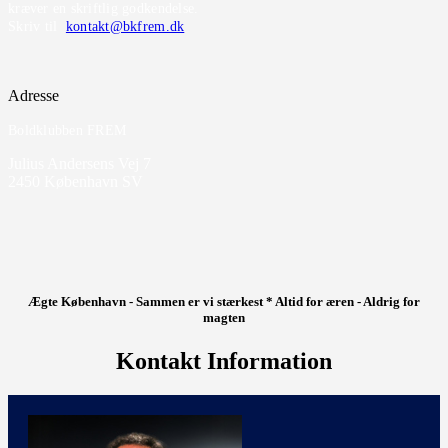
kræver en skriftlig godkendelse.
Skriv til
kontakt@bkfrem.dk
Adresse
Boldklubben FREM
Julius Andersens Vej 7
2450 København SV
Ægte København - Sammen er vi stærkest * Altid for æren - Aldrig for
magten
Kontakt Information