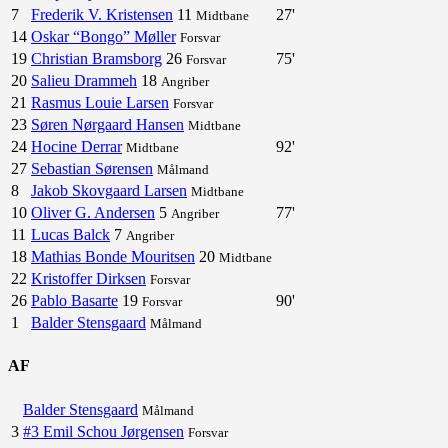
7
Frederik V. Kristensen
11
27'
Midtbane
14
Oskar “Bongo” Møller
Forsvar
19
Christian Bramsborg
26
75'
Forsvar
20
Salieu Drammeh
18
Angriber
21
Rasmus Louie Larsen
Forsvar
23
Søren Nørgaard Hansen
Midtbane
24
Hocine Derrar
92'
Midtbane
27
Sebastian Sørensen
Målmand
8
Jakob Skovgaard Larsen
Midtbane
10
Oliver G. Andersen
5
77'
Angriber
11
Lucas Balck
7
Angriber
18
Mathias Bonde Mouritsen
20
Midtbane
22
Kristoffer Dirksen
Forsvar
26
Pablo Basarte
19
90'
Forsvar
1
Balder Stensgaard
Målmand
AF
Balder Stensgaard
Målmand
3
#3 Emil Schou Jørgensen
Forsvar