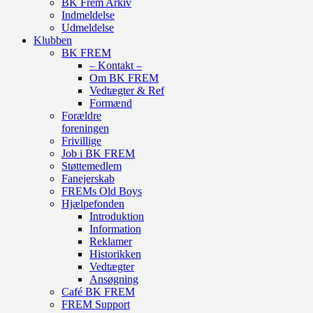
BK Frem Arkiv
Indmeldelse
Udmeldelse
Klubben
BK FREM
– Kontakt –
Om BK FREM
Vedtægter & Ref
Formænd
Forældre
foreningen
Frivillige
Job i BK FREM
Støttemedlem
Fanejerskab
FREMs Old Boys
Hjælpefonden
Introduktion
Information
Reklamer
Historikken
Vedtægter
Ansøgning
Café BK FREM
FREM Support