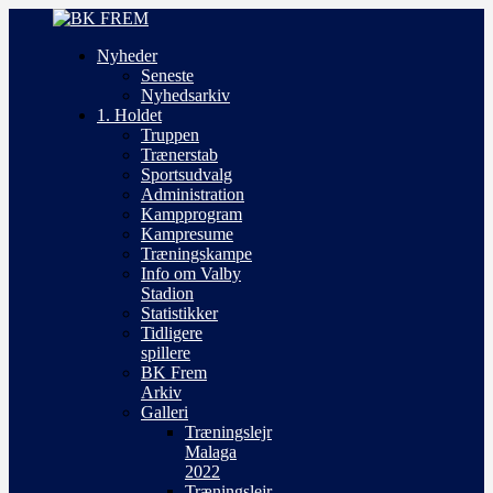
Nyheder
Seneste
Nyhedsarkiv
1. Holdet
Truppen
Trænerstab
Sportsudvalg
Administration
Kampprogram
Kampresume
Træningskampe
Info om Valby
Stadion
Statistikker
Tidligere
spillere
BK Frem
Arkiv
Galleri
Træningslejr
Malaga
2022
Træningslejr