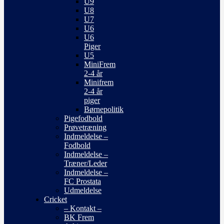
U9
U8
U7
U6
U6
Piger
U5
MiniFrem
2-4 år
Minifrem
2-4 år
piger
Børnepolitik
Pigefodbold
Prøvetræning
Indmeldelse –
Fodbold
Indmeldelse –
Træner/Leder
Indmeldelse –
FC Prostata
Udmeldelse
Cricket
– Kontakt –
BK Frem