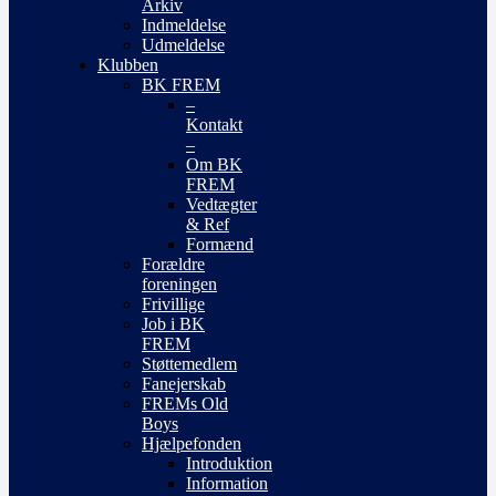
Arkiv
Indmeldelse
Udmeldelse
Klubben
BK FREM
–
Kontakt
–
Om BK
FREM
Vedtægter
& Ref
Formænd
Forældre
foreningen
Frivillige
Job i BK
FREM
Støttemedlem
Fanejerskab
FREMs Old
Boys
Hjælpefonden
Introduktion
Information