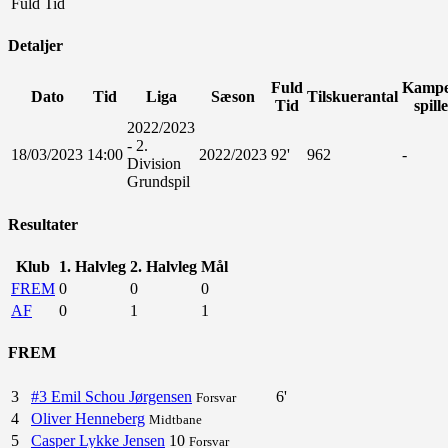
Fuld Tid
Detaljer
Fuld
Kampe
Dato
Tid
Liga
Sæson
Tilskuerantal
Tid
spill
2022/2023
- 2.
18/03/2023
14:00
2022/2023
92'
962
-
Division
Grundspil
Resultater
Klub
1. Halvleg
2. Halvleg
Mål
FREM
0
0
0
AF
0
1
1
FREM
3
#3 Emil Schou Jørgensen
6'
Forsvar
4
Oliver Henneberg
Midtbane
5
Casper Lykke Jensen
10
Forsvar