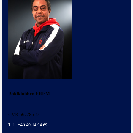
Boldklubben FREM
CVR 56778519
Tlf. :+45 4
0 14 94 69