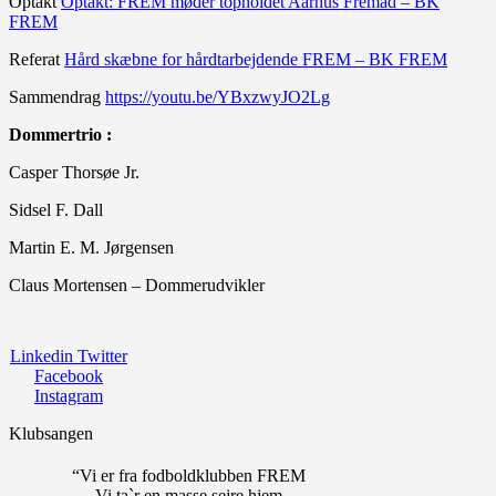
Optakt
Optakt: FREM møder topholdet Aarhus Fremad – BK
FREM
Referat
Hård skæbne for hårdtarbejdende FREM – BK FREM
Sammendrag
https://youtu.be/YBxzwyJO2Lg
Dommertrio :
Casper Thorsøe Jr.
Sidsel F. Dall
Martin E. M. Jørgensen
Claus Mortensen – Dommerudvikler
Linkedin
Twitter
Facebook
Instagram
Klubsangen
“Vi er fra fodboldklubben FREM
Vi ta`r en masse sejre hjem