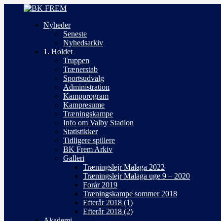
Nyheder
Seneste
Nyhedsarkiv
1. Holdet
Truppen
Trænerstab
Sportsudvalg
Administration
Kampprogram
Kampresume
Træningskampe
Info om Valby Stadion
Statistikker
Tidligere spillere
BK Frem Arkiv
Galleri
Træningslejr Malaga 2022
Træningslejr Malaga uge 9 – 2020
Forår 2019
Træningskampe sommer 2018
Efterår 2018 (1)
Efterår 2018 (2)
Akademi