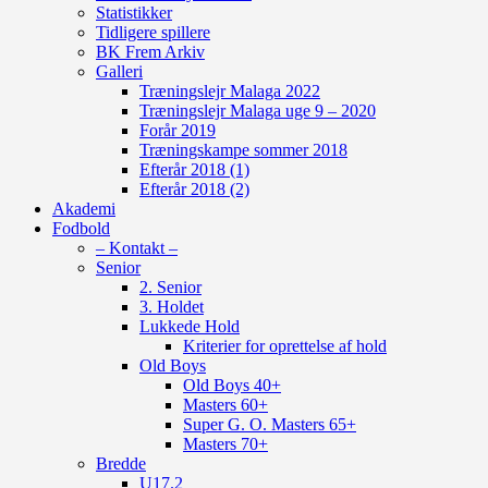
Statistikker
Tidligere spillere
BK Frem Arkiv
Galleri
Træningslejr Malaga 2022
Træningslejr Malaga uge 9 – 2020
Forår 2019
Træningskampe sommer 2018
Efterår 2018 (1)
Efterår 2018 (2)
Akademi
Fodbold
– Kontakt –
Senior
2. Senior
3. Holdet
Lukkede Hold
Kriterier for oprettelse af hold
Old Boys
Old Boys 40+
Masters 60+
Super G. O. Masters 65+
Masters 70+
Bredde
U17.2