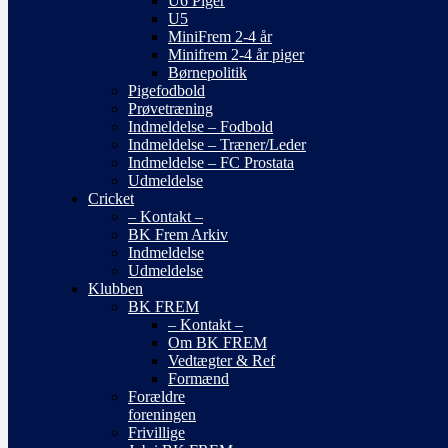
U6 Piger
U5
MiniFrem 2-4 år
Minifrem 2-4 år piger
Børnepolitik
Pigefodbold
Prøvetræning
Indmeldelse – Fodbold
Indmeldelse – Træner/Leder
Indmeldelse – FC Prostata
Udmeldelse
Cricket
– Kontakt –
BK Frem Arkiv
Indmeldelse
Udmeldelse
Klubben
BK FREM
– Kontakt –
Om BK FREM
Vedtægter & Ref
Formænd
Forældre
foreningen
Frivillige