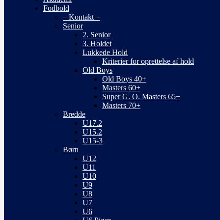
Fodbold
– Kontakt –
Senior
2. Senior
3. Holdet
Lukkede Hold
Kriterier for oprettelse af hold
Old Boys
Old Boys 40+
Masters 60+
Super G. O. Masters 65+
Masters 70+
Bredde
U17.2
U15.2
U15-3
Børn
U12
U11
U10
U9
U8
U7
U6