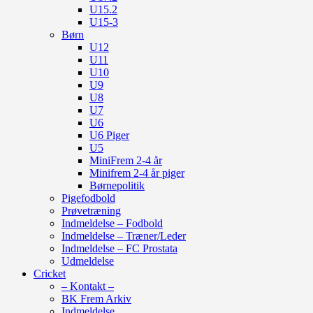
U15.2
U15-3
Børn
U12
U11
U10
U9
U8
U7
U6
U6 Piger
U5
MiniFrem 2-4 år
Minifrem 2-4 år piger
Børnepolitik
Pigefodbold
Prøvetræning
Indmeldelse – Fodbold
Indmeldelse – Træner/Leder
Indmeldelse – FC Prostata
Udmeldelse
Cricket
– Kontakt –
BK Frem Arkiv
Indmeldelse