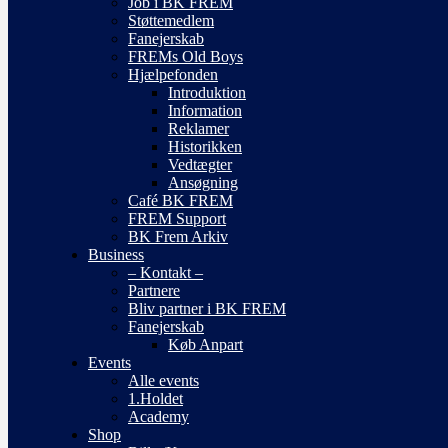
Job i BK FREM
Støttemedlem
Fanejerskab
FREMs Old Boys
Hjælpefonden
Introduktion
Information
Reklamer
Historikken
Vedtægter
Ansøgning
Café BK FREM
FREM Support
BK Frem Arkiv
Business
– Kontakt –
Partnere
Bliv partner i BK FREM
Fanejerskab
Køb Anpart
Events
Alle events
1.Holdet
Academy
Shop