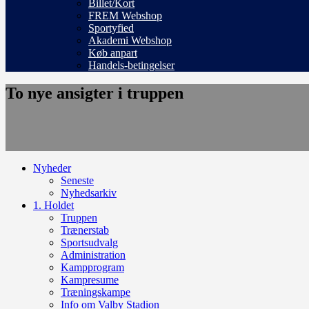
Billet/Kort
FREM Webshop
Sportyfied
Akademi Webshop
Køb anpart
Handels-betingelser
To nye ansigter i truppen
Nyheder
Seneste
Nyhedsarkiv
1. Holdet
Truppen
Trænerstab
Sportsudvalg
Administration
Kampprogram
Kampresume
Træningskampe
Info om Valby Stadion