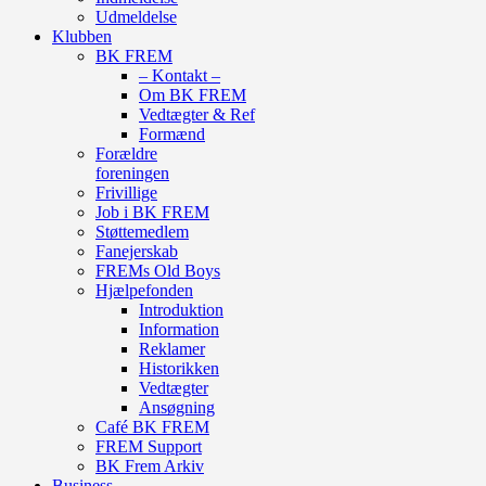
Udmeldelse
Klubben
BK FREM
– Kontakt –
Om BK FREM
Vedtægter & Ref
Formænd
Forældre
foreningen
Frivillige
Job i BK FREM
Støttemedlem
Fanejerskab
FREMs Old Boys
Hjælpefonden
Introduktion
Information
Reklamer
Historikken
Vedtægter
Ansøgning
Café BK FREM
FREM Support
BK Frem Arkiv
Business