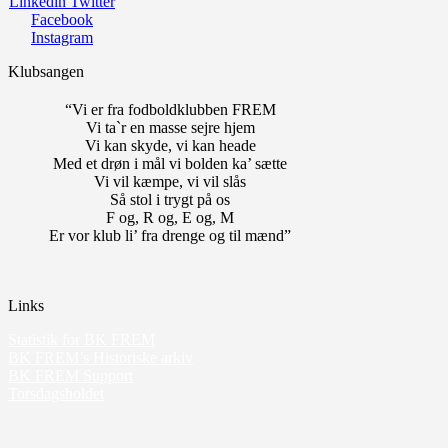
Linkedin
Twitter
Facebook
Instagram
Klubsangen
“Vi er fra fodboldklubben FREM
Vi ta`r en masse sejre hjem
Vi kan skyde, vi kan heade
Med et drøn i mål vi bolden ka’ sætte
Vi vil kæmpe, vi vil slås
Så stol i trygt på os
F og, R og, E og, M
Er vor klub li’ fra drenge og til mænd”
Links
Statistik for BK FREM
BK FREM’s Historiske arkiv
BK FREM Support
Torsdagsholdet