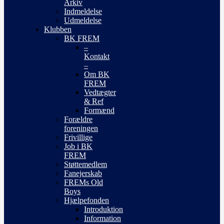
Arkiv
Indmeldelse
Udmeldelse
Klubben
BK FREM
–
Kontakt
–
Om BK
FREM
Vedtægter
& Ref
Formænd
Forældre
foreningen
Frivillige
Job i BK
FREM
Støttemedlem
Fanejerskab
FREMs Old
Boys
Hjælpefonden
Introduktion
Information