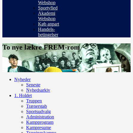
Webshop
Sportyfied
Akademi
Webshop
Køb anpart
Handels-
betingelser
To nye lækre FREM-rom
Nyheder
Seneste
Nyhedsarkiv
1. Holdet
Truppen
Trænerstab
Sportsudvalg
Administration
Kampprogram
Kampresume
Træningskampe