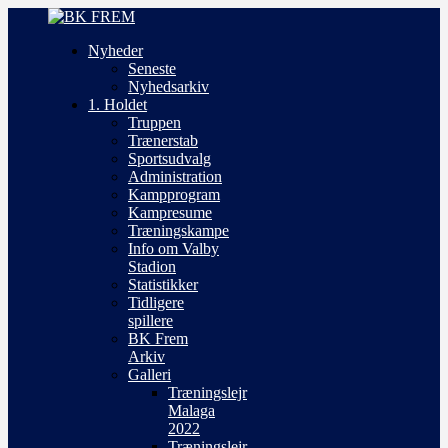
Nyheder
Seneste
Nyhedsarkiv
1. Holdet
Truppen
Trænerstab
Sportsudvalg
Administration
Kampprogram
Kampresume
Træningskampe
Info om Valby
Stadion
Statistikker
Tidligere
spillere
BK Frem
Arkiv
Galleri
Træningslejr
Malaga
2022
Træningslejr