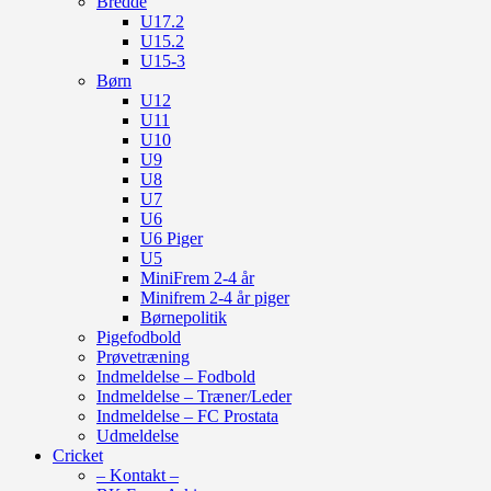
Bredde
U17.2
U15.2
U15-3
Børn
U12
U11
U10
U9
U8
U7
U6
U6 Piger
U5
MiniFrem 2-4 år
Minifrem 2-4 år piger
Børnepolitik
Pigefodbold
Prøvetræning
Indmeldelse – Fodbold
Indmeldelse – Træner/Leder
Indmeldelse – FC Prostata
Udmeldelse
Cricket
– Kontakt –