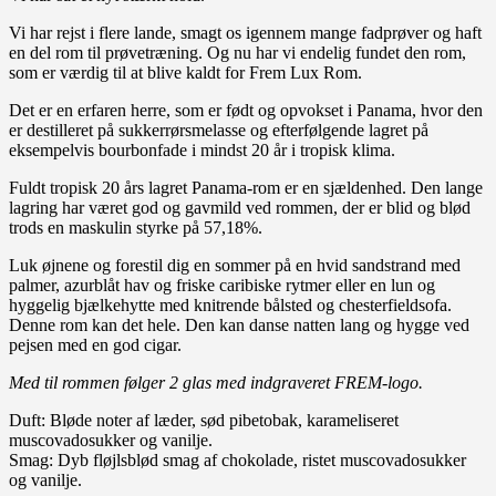
Vi har rejst i flere lande, smagt os igennem mange fadprøver og haft
en del rom til prøvetræning. Og nu har vi endelig fundet den rom,
som er værdig til at blive kaldt for Frem Lux Rom.
Det er en erfaren herre, som er født og opvokset i Panama, hvor den
er destilleret på sukkerrørsmelasse og efterfølgende lagret på
eksempelvis bourbonfade i mindst 20 år i tropisk klima.
Fuldt tropisk 20 års lagret Panama-rom er en sjældenhed. Den lange
lagring har været god og gavmild ved rommen, der er blid og blød
trods en maskulin styrke på 57,18%.
Luk øjnene og forestil dig en sommer på en hvid sandstrand med
palmer, azurblåt hav og friske caribiske rytmer eller en lun og
hyggelig bjælkehytte med knitrende bålsted og chesterfieldsofa.
Denne rom kan det hele. Den kan danse natten lang og hygge ved
pejsen med en god cigar.
Med til rommen følger 2 glas med indgraveret FREM-logo.
Duft: Bløde noter af læder, sød pibetobak, karameliseret
muscovadosukker og vanilje.
Smag: Dyb fløjlsblød smag af chokolade, ristet muscovadosukker
og vanilje.