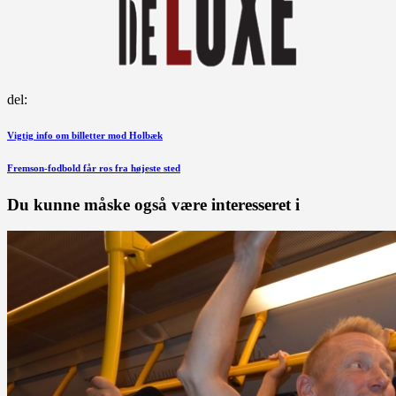
del:
Indlægsnavigation
Forrige
Vigtig info om billetter mod Holbæk
indlæg
Næste
Fremson-fodbold får ros fra højeste sted
indlæg
Du kunne måske også være interesseret i