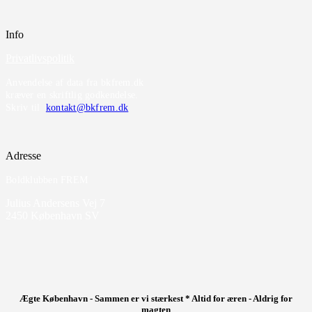
Info
Privatlivspolitik
Anvendelse af data fra bkfrem.dk
kræver en skriftlig godkendelse.
Skriv til
kontakt@bkfrem.dk
Adresse
Boldklubben FREM
Julius Andersens Vej 7
2450 København SV
Ægte København - Sammen er vi stærkest * Altid for æren - Aldrig for
magten