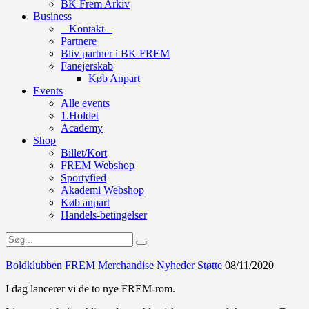
BK Frem Arkiv
Business
– Kontakt –
Partnere
Bliv partner i BK FREM
Fanejerskab
Køb Anpart
Events
Alle events
1.Holdet
Academy
Shop
Billet/Kort
FREM Webshop
Sportyfied
Akademi Webshop
Køb anpart
Handels-betingelser
Boldklubben FREM
Merchandise
Nyheder
Støtte
08/11/2020
I dag lancerer vi de to nye FREM-rom.