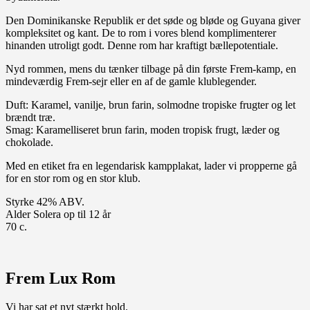
Den Dominikanske Republik er det søde og bløde og Guyana giver
kompleksitet og kant. De to rom i vores blend komplimenterer
hinanden utroligt godt. Denne rom har kraftigt bællepotentiale.
Nyd rommen, mens du tænker tilbage på din første Frem-kamp, en
mindeværdig Frem-sejr eller en af de gamle klublegender.
Duft: Karamel, vanilje, brun farin, solmodne tropiske frugter og let
brændt træ.
Smag: Karamelliseret brun farin, moden tropisk frugt, læder og
chokolade.
Med en etiket fra en legendarisk kampplakat, lader vi propperne gå
for en stor rom og en stor klub.
Styrke 42% ABV.
Alder Solera op til 12 år
70 c.
Frem Lux Rom
Vi har sat et nyt stærkt hold.