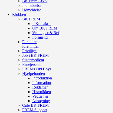
BK Frem Arkiv
Indmeldelse
Udmeldelse
Klubben
BK FREM
– Kontakt –
Om BK FREM
Vedtægter & Ref
Formænd
Forældre
foreningen
Frivillige
Job i BK FREM
Støttemedlem
Fanejerskab
FREMs Old Boys
Hjælpefonden
Introduktion
Information
Reklamer
Historikken
Vedtægter
Ansøgning
Café BK FREM
FREM Support