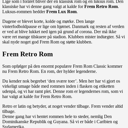
Lige som i foråret bliver der en klassisk rom og en luksus rom. Den
klassiske har vi denne gang valgt at kalde for
Frem Retro Rom
.
Luksus-rommen hedder
Frem Lux Rom
.
Dagene er blevet korte, kolde og mørke. Den lange
vinterfodboldpause er lige om hjørnet. Danmark og resten af verden
er ved at blive lukket ned igen på grund af corona. Der må ikke
være ret mange tilskuere på stadion. Klubben mister indtægter. Så vi
skal nyde noget god Frem Rom og støtte klubben.
Frem Retro Rom
Som opfølger på den enormt populære Frem Rom Classic kommer
nu Frem Retro Rom. En rom, der hylder legenderne.
Du kender nok begrebet ‘den svære toer’. Men her har vi gjort os
virkeligt umage både med rommen inden i flasken og etiketten
udenpå, og vi har ramt plet. Denne rom er legendernes rom, som vi
har valgt at kalde for Frem Retro Rom.
Retro er latin og betyder, at noget vender tilbage. Frem vender altid
tilbage.
Denne gang har vi hentet rommen hele to steder, nemlig Den
Dominikanske Republik og Guyana. Så vi er både i Caribien og
Sydamerika.