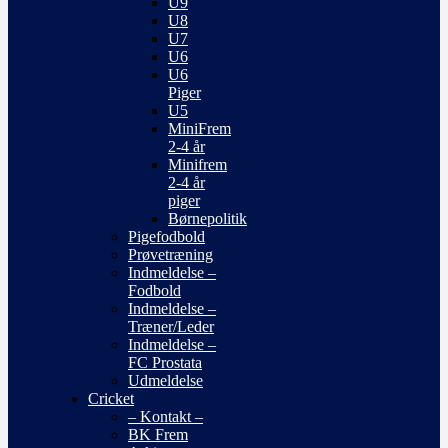
U9
U8
U7
U6
U6
Piger
U5
MiniFrem
2-4 år
Minifrem
2-4 år
piger
Børnepolitik
Pigefodbold
Prøvetræning
Indmeldelse –
Fodbold
Indmeldelse –
Træner/Leder
Indmeldelse –
FC Prostata
Udmeldelse
Cricket
– Kontakt –
BK Frem