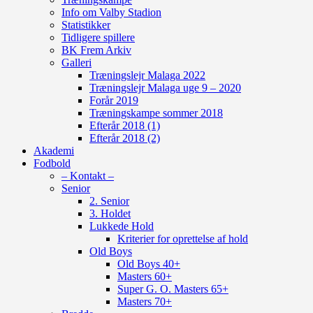
Info om Valby Stadion
Statistikker
Tidligere spillere
BK Frem Arkiv
Galleri
Træningslejr Malaga 2022
Træningslejr Malaga uge 9 – 2020
Forår 2019
Træningskampe sommer 2018
Efterår 2018 (1)
Efterår 2018 (2)
Akademi
Fodbold
– Kontakt –
Senior
2. Senior
3. Holdet
Lukkede Hold
Kriterier for oprettelse af hold
Old Boys
Old Boys 40+
Masters 60+
Super G. O. Masters 65+
Masters 70+