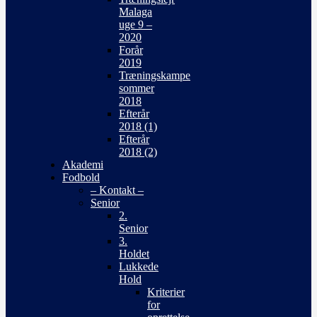
Malaga
uge 9 –
2020
Forår
2019
Træningskampe
sommer
2018
Efterår
2018 (1)
Efterår
2018 (2)
Akademi
Fodbold
– Kontakt –
Senior
2.
Senior
3.
Holdet
Lukkede
Hold
Kriterier
for