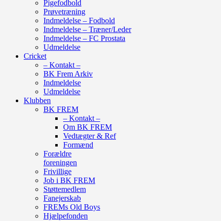
Pigefodbold
Prøvetræning
Indmeldelse – Fodbold
Indmeldelse – Træner/Leder
Indmeldelse – FC Prostata
Udmeldelse
Cricket
– Kontakt –
BK Frem Arkiv
Indmeldelse
Udmeldelse
Klubben
BK FREM
– Kontakt –
Om BK FREM
Vedtægter & Ref
Formænd
Forældre
foreningen
Frivillige
Job i BK FREM
Støttemedlem
Fanejerskab
FREMs Old Boys
Hjælpefonden