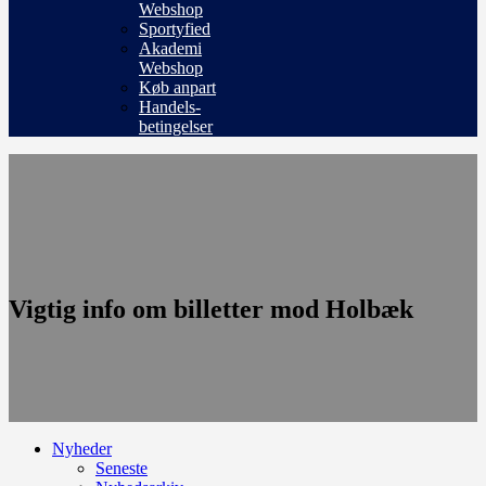
Webshop
Sportyfied
Akademi
Webshop
Køb anpart
Handels-
betingelser
Vigtig info om billetter mod Holbæk
Nyheder
Seneste