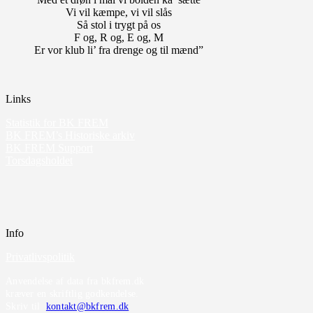
Vi vil kæmpe, vi vil slås
Så stol i trygt på os
F og, R og, E og, M
Er vor klub li’ fra drenge og til mænd”
Links
Statistik for BK FREM
BK FREM’s Historiske arkiv
BK FREM Support
Torsdagsholdet
Info
Privatlivspolitik
Anvendelse af data fra bkfrem.dk
kræver en skriftlig godkendelse.
Skriv til
kontakt@bkfrem.dk