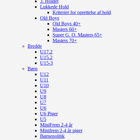
3. Holdet
Lukkede Hold
Kriterier for oprettelse af hold
Old Boys
Old Boys 40+
Masters 60+
Super G. O. Masters 65+
Masters 70+
Bredde
U17.2
U15.2
U15-3
Børn
U12
U11
U10
U9
U8
U7
U6
U6 Piger
U5
MiniFrem 2-4 år
Minifrem 2-4 år piger
Børnepolitik