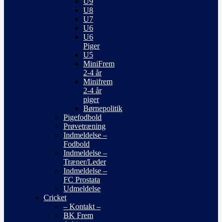
U9
U8
U7
U6
U6
Piger
U5
MiniFrem
2-4 år
Minifrem
2-4 år
piger
Børnepolitik
Pigefodbold
Prøvetræning
Indmeldelse –
Fodbold
Indmeldelse –
Træner/Leder
Indmeldelse –
FC Prostata
Udmeldelse
Cricket
– Kontakt –
BK Frem