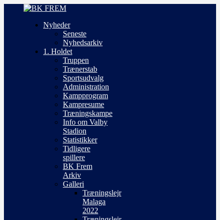
Nyheder
Seneste
Nyhedsarkiv
1. Holdet
Truppen
Trænerstab
Sportsudvalg
Administration
Kampprogram
Kampresume
Træningskampe
Info om Valby
Stadion
Statistikker
Tidligere
spillere
BK Frem
Arkiv
Galleri
Træningslejr
Malaga
2022
Træningslejr