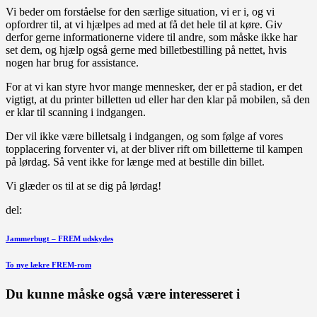
Vi beder om forståelse for den særlige situation, vi er i, og vi
opfordrer til, at vi hjælpes ad med at få det hele til at køre. Giv
derfor gerne informationerne videre til andre, som måske ikke har
set dem, og hjælp også gerne med billetbestilling på nettet, hvis
nogen har brug for assistance.
For at vi kan styre hvor mange mennesker, der er på stadion, er det
vigtigt, at du printer billetten ud eller har den klar på mobilen, så den
er klar til scanning i indgangen.
Der vil ikke være billetsalg i indgangen, og som følge af vores
topplacering forventer vi, at der bliver rift om billetterne til kampen
på lørdag. Så vent ikke for længe med at bestille din billet.
Vi glæder os til at se dig på lørdag!
del:
Indlægsnavigation
Forrige
Jammerbugt – FREM udskydes
indlæg
Næste
To nye lækre FREM-rom
indlæg
Du kunne måske også være interesseret i