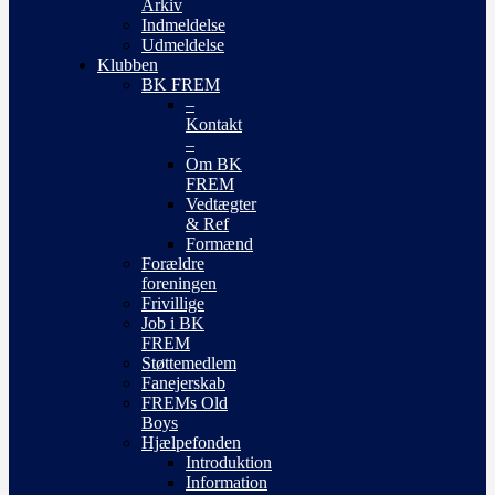
Arkiv
Indmeldelse
Udmeldelse
Klubben
BK FREM
–
Kontakt
–
Om BK
FREM
Vedtægter
& Ref
Formænd
Forældre
foreningen
Frivillige
Job i BK
FREM
Støttemedlem
Fanejerskab
FREMs Old
Boys
Hjælpefonden
Introduktion
Information