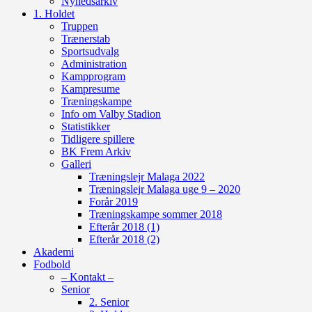
Nyhedsarkiv
1. Holdet
Truppen
Trænerstab
Sportsudvalg
Administration
Kampprogram
Kampresume
Træningskampe
Info om Valby Stadion
Statistikker
Tidligere spillere
BK Frem Arkiv
Galleri
Træningslejr Malaga 2022
Træningslejr Malaga uge 9 – 2020
Forår 2019
Træningskampe sommer 2018
Efterår 2018 (1)
Efterår 2018 (2)
Akademi
Fodbold
– Kontakt –
Senior
2. Senior