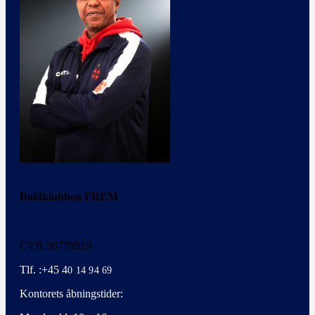
Boldklubben FREM
CVR 56778519
Tlf. :+45 4
0 14 94 69
Kontorets åbningstider: