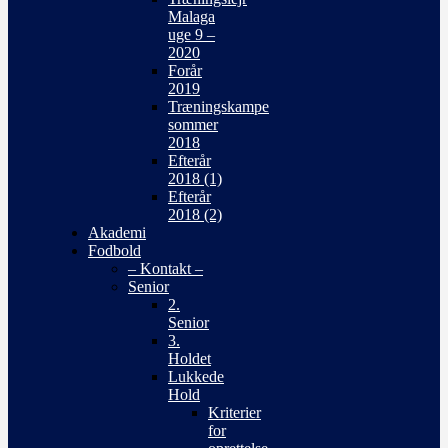
Malaga
uge 9 –
2020
Forår
2019
Træningskampe
sommer
2018
Efterår
2018 (1)
Efterår
2018 (2)
Akademi
Fodbold
– Kontakt –
Senior
2.
Senior
3.
Holdet
Lukkede
Hold
Kriterier
for