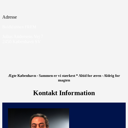
Adresse
Boldklubben FREM
Julius Andersens Vej 7
2450 København SV
Ægte København - Sammen er vi stærkest * Altid for æren - Aldrig for
magten
Kontakt Information