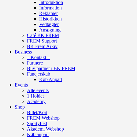
Introduktion
Information
Reklamer
Historikken
Vedtægter
Ansøgning
Café BK FREM
FREM Support
BK Frem Arkiv
Business
– Kontakt –
Partnere
Bliv partner i BK FREM
Fanejerskab
Køb Anpart
Events
Alle events
1.Holdet
Academy
Shop
Billet/Kort
FREM Webshop
Sportyfied
Akademi Webshop
Køb anpart