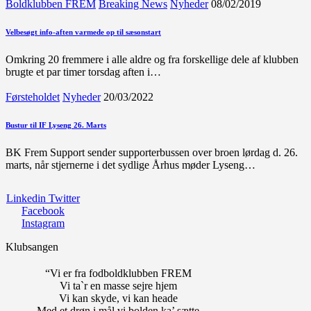
Boldklubben FREM
Breaking News
Nyheder
08/02/2019
Velbesøgt info-aften varmede op til sæsonstart
Omkring 20 fremmere i alle aldre og fra forskellige dele af klubben
brugte et par timer torsdag aften i…
Førsteholdet
Nyheder
20/03/2022
Bustur til IF Lyseng 26. Marts
BK Frem Support sender supporterbussen over broen lørdag d. 26.
marts, når stjernerne i det sydlige Århus møder Lyseng…
Linkedin
Twitter
Facebook
Instagram
Klubsangen
“Vi er fra fodboldklubben FREM
Vi ta`r en masse sejre hjem
Vi kan skyde, vi kan heade
Med et drøn i mål vi bolden ka’ sætte