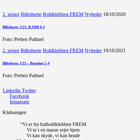
2. senior
Billedserie
Boldklubben FREM
Nyheder
18/10/2020
Billedserie: U23- B.1908 0-1
Foto: Preben Pathuel
2. senior
Billedserie
Boldklubben FREM
Nyheder
19/10/2021
Billedserie: U23 – Brønshøj 5-4
Foto: Preben Pathuel
Linkedin
Twitter
Facebook
Instagram
Klubsangen
“Vi er fra fodboldklubben FREM
Vi ta`r en masse sejre hjem
Vi kan skyde, vi kan heade