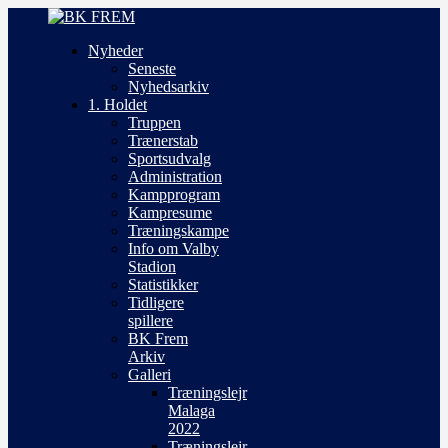
Nyheder
Seneste
Nyhedsarkiv
1. Holdet
Truppen
Trænerstab
Sportsudvalg
Administration
Kampprogram
Kampresume
Træningskampe
Info om Valby
Stadion
Statistikker
Tidligere
spillere
BK Frem
Arkiv
Galleri
Træningslejr
Malaga
2022
Træningslejr