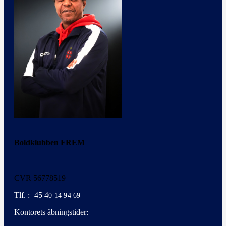
Boldklubben FREM
CVR 56778519
Tlf. :+45 4
0 14 94 69
Kontorets åbningstider: