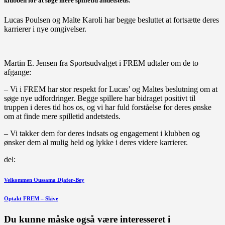
klubben for at søge mere spilletid andetsteds.
Lucas Poulsen og Malte Karoli har begge besluttet at fortsætte deres
karrierer i nye omgivelser.
Martin E. Jensen fra Sportsudvalget i FREM udtaler om de to
afgange:
– Vi i FREM har stor respekt for Lucas’ og Maltes beslutning om at
søge nye udfordringer. Begge spillere har bidraget positivt til
truppen i deres tid hos os, og vi har fuld forståelse for deres ønske
om at finde mere spilletid andetsteds.
– Vi takker dem for deres indsats og engagement i klubben og
ønsker dem al mulig held og lykke i deres videre karrierer.
del:
Indlægsnavigation
Forrige
Velkommen Oussama Djafer-Bey
indlæg
Næste
Optakt FREM – Skive
indlæg
Du kunne måske også være interesseret i