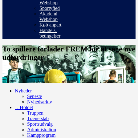
Webshop
Sportyfied
Akademi
Webshop
Køb anpart
Handels-
betingelser
To spillere forlader FREM for at søge nye
udfordringer
Nyheder
Seneste
Nyhedsarkiv
1. Holdet
Truppen
Trænerstab
Sportsudvalg
Administration
Kampprogram