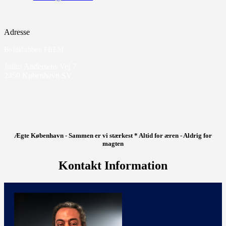
Adresse
Boldklubben FREM
Julius Andersens Vej 7
2450 København SV
Ægte København - Sammen er vi stærkest * Altid for æren - Aldrig for
magten
Kontakt Information