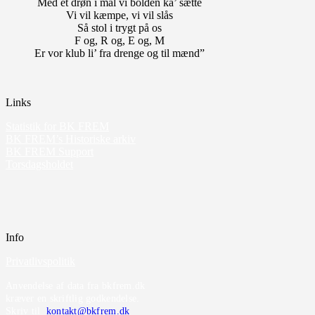
Med et drøn i mål vi bolden ka’ sætte
Vi vil kæmpe, vi vil slås
Så stol i trygt på os
F og, R og, E og, M
Er vor klub li’ fra drenge og til mænd”
Links
Statistik for BK FREM
BK FREM’s Historiske arkiv
BK FREM Support
Torsdagsholdet
Info
Privatlivspolitik
Anvendelse af data fra bkfrem.dk
kræver en skriftlig godkendelse.
Skriv til
kontakt@bkfrem.dk