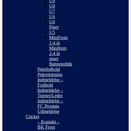
U9
U8
U7
U6
U6
Piger
U5
MiniFrem
2-4 år
Minifrem
2-4 år
piger
Børnepolitik
Pigefodbold
Prøvetræning
Indmeldelse –
Fodbold
Indmeldelse –
Træner/Leder
Indmeldelse –
FC Prostata
Udmeldelse
Cricket
– Kontakt –
BK Frem