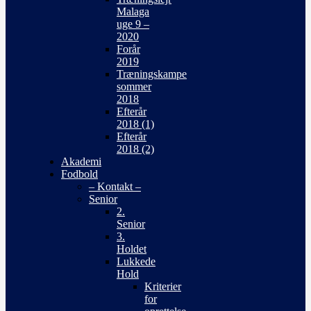
Malaga
uge 9 –
2020
Forår
2019
Træningskampe
sommer
2018
Efterår
2018 (1)
Efterår
2018 (2)
Akademi
Fodbold
– Kontakt –
Senior
2.
Senior
3.
Holdet
Lukkede
Hold
Kriterier
for