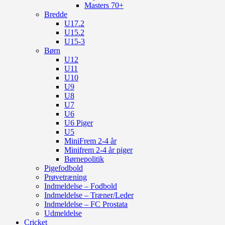
Masters 70+
Bredde
U17.2
U15.2
U15-3
Børn
U12
U11
U10
U9
U8
U7
U6
U6 Piger
U5
MiniFrem 2-4 år
Minifrem 2-4 år piger
Børnepolitik
Pigefodbold
Prøvetræning
Indmeldelse – Fodbold
Indmeldelse – Træner/Leder
Indmeldelse – FC Prostata
Udmeldelse
Cricket