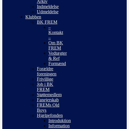
Arkiv
Indmeldelse
Udmeldelse
Klubben
BK FREM
–
Kontakt
–
Om BK
FREM
Vedtægter
& Ref
Formænd
Forældre
foreningen
Frivillige
Job i BK
FREM
Støttemedlem
Fanejerskab
FREMs Old
Boys
Hjælpefonden
Introduktion
Information