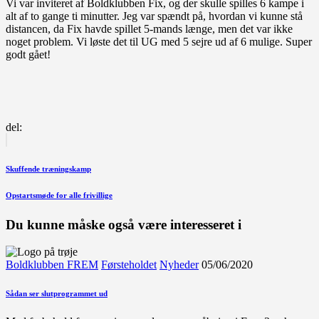
Vi var inviteret af Boldklubben Fix, og der skulle spilles 6 kampe i
alt af to gange ti minutter. Jeg var spændt på, hvordan vi kunne stå
distancen, da Fix havde spillet 5-mands længe, men det var ikke
noget problem. Vi løste det til UG med 5 sejre ud af 6 mulige. Super
godt gået!
del:
Indlægsnavigation
Forrige
indlæg
Skuffende træningskamp
Næste
Opstartsmøde for alle frivillige
indlæg
Du kunne måske også være interesseret i
Boldklubben FREM
Førsteholdet
Nyheder
05/06/2020
Sådan ser slutprogrammet ud