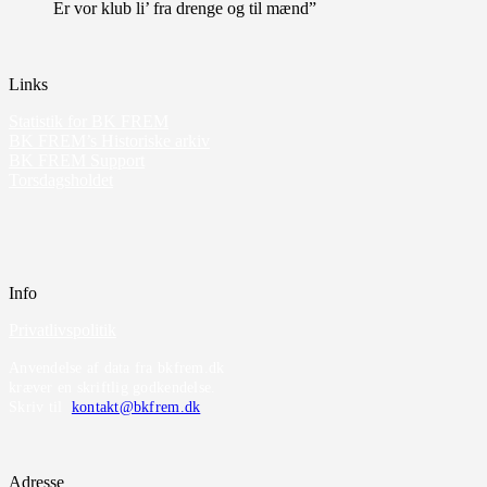
Er vor klub li’ fra drenge og til mænd”
Links
Statistik for BK FREM
BK FREM’s Historiske arkiv
BK FREM Support
Torsdagsholdet
Info
Privatlivspolitik
Anvendelse af data fra bkfrem.dk
kræver en skriftlig godkendelse.
Skriv til
kontakt@bkfrem.dk
Adresse