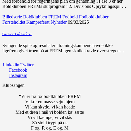
Med forbehold for regeringens plan om genåbning i Fase 3 er her
Boldklubben FREMs slutprogram i 2. Divisions Oprykningsspil.…
Billedserie
Boldklubben FREM
Fodbold
Fodboldklubber
Førsteholdet
Kampreferat
Nyheder
09/03/2025
God start på foråret
Svingende spile og resultater i træningskampene havde ikke
ligefrem givet troen på at FREM igen skulle kravle over stregen…
Linkedin
Twitter
Facebook
Instagram
Klubsangen
“Vi er fra fodboldklubben FREM
Vi ta`r en masse sejre hjem
Vi kan skyde, vi kan heade
Med et drøn i mål vi bolden ka’ sætte
Vi vil kæmpe, vi vil slås
Så stol i trygt på os
F og, R og, E og, M