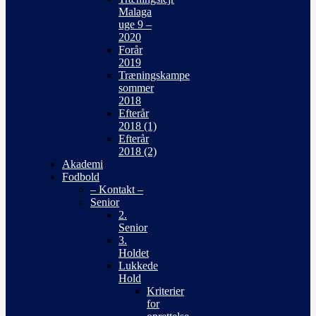
Malaga
uge 9 –
2020
Forår
2019
Træningskampe
sommer
2018
Efterår
2018 (1)
Efterår
2018 (2)
Akademi
Fodbold
– Kontakt –
Senior
2.
Senior
3.
Holdet
Lukkede
Hold
Kriterier
for