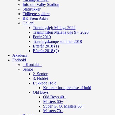
Info om Valby Stadion
Statistikker
Tidligere spillere
BK Frem Arkiv
Galleri
Træningslejr Malaga 2022
Træningslejr Malaga uge 9 – 2020
Forår 2019
Træningskampe sommer 2018
Efterår 2018 (1)
Efterår 2018 (2)
Akademi
Fodbold
– Kontakt –
Senior
2. Senior
3. Holdet
Lukkede Hold
Kriterier for oprettelse af hold
Old Boys
Old Boys 40+
Masters 60+
Super G. O. Masters 65+
Masters 70+