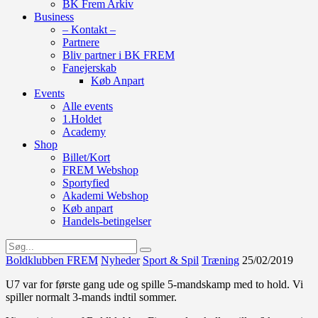
BK Frem Arkiv
Business
– Kontakt –
Partnere
Bliv partner i BK FREM
Fanejerskab
Køb Anpart
Events
Alle events
1.Holdet
Academy
Shop
Billet/Kort
FREM Webshop
Sportyfied
Akademi Webshop
Køb anpart
Handels-betingelser
Boldklubben FREM
Nyheder
Sport & Spil
Træning
25/02/2019
U7 var for første gang ude og spille 5-mandskamp med to hold. Vi
spiller normalt 3-mands indtil sommer.