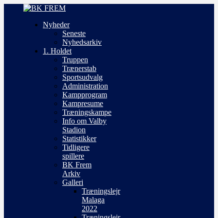
Nyheder
Seneste
Nyhedsarkiv
1. Holdet
Truppen
Trænerstab
Sportsudvalg
Administration
Kampprogram
Kampresume
Træningskampe
Info om Valby
Stadion
Statistikker
Tidligere
spillere
BK Frem
Arkiv
Galleri
Træningslejr
Malaga
2022
Træningslejr