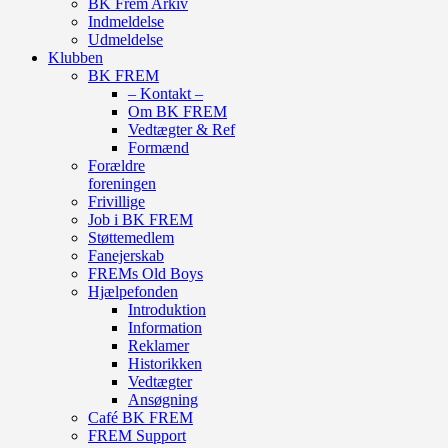
BK Frem Arkiv
Indmeldelse
Udmeldelse
Klubben
BK FREM
– Kontakt –
Om BK FREM
Vedtægter & Ref
Formænd
Forældre
foreningen
Frivillige
Job i BK FREM
Støttemedlem
Fanejerskab
FREMs Old Boys
Hjælpefonden
Introduktion
Information
Reklamer
Historikken
Vedtægter
Ansøgning
Café BK FREM
FREM Support