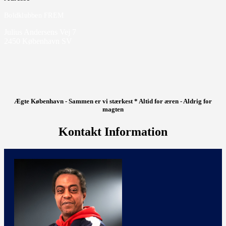
Boldklubben FREM
Julius Andersens Vej 7
2450 København SV
Ægte København - Sammen er vi stærkest * Altid for æren - Aldrig for
magten
Kontakt Information