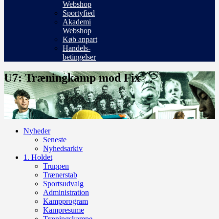
Webshop
Sportyfied
Akademi
Webshop
Køb anpart
Handels-
betingelser
U7: Træningkamp mod Fix
Nyheder
Seneste
Nyhedsarkiv
1. Holdet
Truppen
Trænerstab
Sportsudvalg
Administration
Kampprogram
Kampresume
Træningskampe