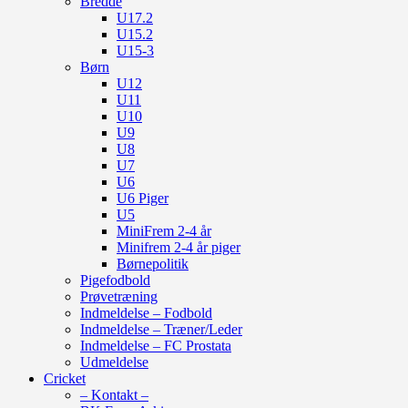
Bredde
U17.2
U15.2
U15-3
Børn
U12
U11
U10
U9
U8
U7
U6
U6 Piger
U5
MiniFrem 2-4 år
Minifrem 2-4 år piger
Børnepolitik
Pigefodbold
Prøvetræning
Indmeldelse – Fodbold
Indmeldelse – Træner/Leder
Indmeldelse – FC Prostata
Udmeldelse
Cricket
– Kontakt –