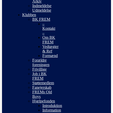
Arkiv
Indmeldelse
Udmeldelse
Klubben
BK FREM
–
Kontakt
–
Om BK
FREM
Vedtægter
& Ref
Formænd
Forældre
foreningen
Frivillige
Job i BK
FREM
Støttemedlem
Fanejerskab
FREMs Old
Boys
Hjælpefonden
Introduktion
Information