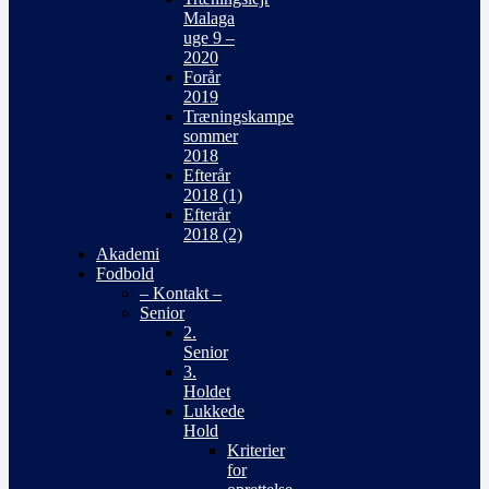
Malaga
uge 9 –
2020
Forår
2019
Træningskampe
sommer
2018
Efterår
2018 (1)
Efterår
2018 (2)
Akademi
Fodbold
– Kontakt –
Senior
2.
Senior
3.
Holdet
Lukkede
Hold
Kriterier
for