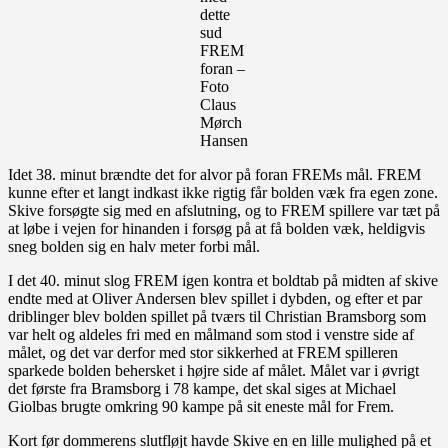
dette
sud
FREM
foran –
Foto
Claus
Mørch
Hansen
Idet 38. minut brændte det for alvor på foran FREMs mål. FREM
kunne efter et langt indkast ikke rigtig får bolden væk fra egen zone.
Skive forsøgte sig med en afslutning, og to FREM spillere var tæt på
at løbe i vejen for hinanden i forsøg på at få bolden væk, heldigvis
sneg bolden sig en halv meter forbi mål.
I det 40. minut slog FREM igen kontra et boldtab på midten af skive
endte med at Oliver Andersen blev spillet i dybden, og efter et par
driblinger blev bolden spillet på tværs til Christian Bramsborg som
var helt og aldeles fri med en målmand som stod i venstre side af
målet, og det var derfor med stor sikkerhed at FREM spilleren
sparkede bolden behersket i højre side af målet. Målet var i øvrigt
det første fra Bramsborg i 78 kampe, det skal siges at Michael
Giolbas brugte omkring 90 kampe på sit eneste mål for Frem.
Kort før dommerens slutfløjt havde Skive en en lille mulighed på et