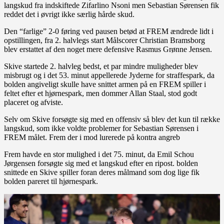
langskud fra indskiftede Zifarlino Nsoni men Sebastian Sørensen fik
reddet det i øvrigt ikke særlig hårde skud.
Den “farlige” 2-0 føring ved pausen betød at FREM ændrede lidt i
opstillingen, fra 2. halvlegs start Målscorer Christian Bramsborg
blev erstattet af den noget mere defensive Rasmus Grønne Jensen.
Skive startede 2. halvleg bedst, et par mindre muligheder blev
misbrugt og i det 53. minut appellerede Jyderne for straffespark, da
bolden angiveligt skulle have snittet armen på en FREM spiller i
feltet efter et hjørnespark, men dommer Allan Staal, stod godt
placeret og afviste.
Selv om Skive forsøgte sig med en offensiv så blev det kun til række
langskud, som ikke voldte problemer for Sebastian Sørensen i
FREM målet. Frem der i mod lurerede på kontra angreb
Frem havde en stor mulighed i det 75. minut, da Emil Schou
Jørgensen forsøgte sig med et langskud efter en ripost. bolden
snittede en Skive spiller foran deres målmand som dog lige fik
bolden pareret til hjørnespark.