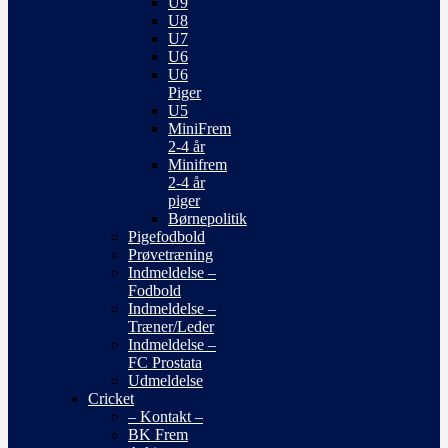
U9
U8
U7
U6
U6
Piger
U5
MiniFrem
2-4 år
Minifrem
2-4 år
piger
Børnepolitik
Pigefodbold
Prøvetræning
Indmeldelse –
Fodbold
Indmeldelse –
Træner/Leder
Indmeldelse –
FC Prostata
Udmeldelse
Cricket
– Kontakt –
BK Frem