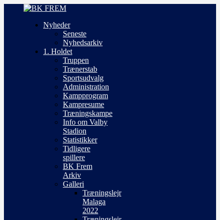
Nyheder
Seneste
Nyhedsarkiv
1. Holdet
Truppen
Trænerstab
Sportsudvalg
Administration
Kampprogram
Kampresume
Træningskampe
Info om Valby
Stadion
Statistikker
Tidligere
spillere
BK Frem
Arkiv
Galleri
Træningslejr
Malaga
2022
Træningslejr