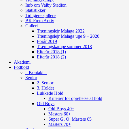
Info om Valby Stadion
Statistikker
Tidligere spillere
BK Frem Arkiv
Galleri
Træningslejr Malaga 2022
Træningslejr Malaga uge 9 – 2020
Forår 2019
Træningskampe sommer 2018
Efterår 2018 (1)
Efterår 2018 (2)
Akademi
Fodbold
– Kontakt –
Senior
2. Senior
3. Holdet
Lukkede Hold
Kriterier for oprettelse af hold
Old Boys
Old Boys 40+
Masters 60+
Super G. O. Masters 65+
Masters 70+