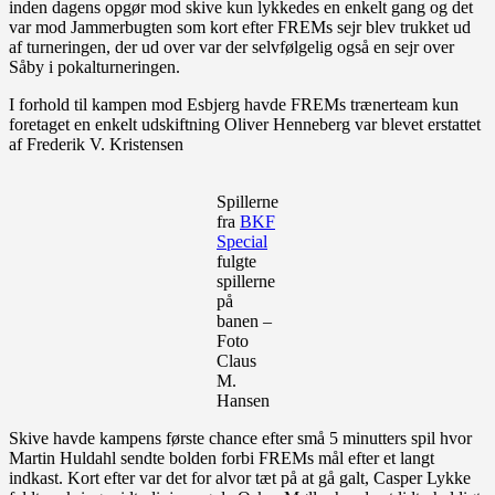
inden dagens opgør mod skive kun lykkedes en enkelt gang og det
var mod Jammerbugten som kort efter FREMs sejr blev trukket ud
af turneringen, der ud over var der selvfølgelig også en sejr over
Såby i pokalturneringen.
I forhold til kampen mod Esbjerg havde FREMs trænerteam kun
foretaget en enkelt udskiftning Oliver Henneberg var blevet erstattet
af Frederik V. Kristensen
Spillerne
fra
BKF
Special
fulgte
spillerne
på
banen –
Foto
Claus
M.
Hansen
Skive havde kampens første chance efter små 5 minutters spil hvor
Martin Huldahl sendte bolden forbi FREMs mål efter et langt
indkast. Kort efter var det for alvor tæt på at gå galt, Casper Lykke