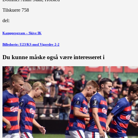
Tilskuere 758
del:
Indlægsnavigation
Forrige
Kampprogram – Skive IK
indlæg
Næste
Billedserie: U23/KS mod Vigerslev 2-2
indlæg
Du kunne måske også være interesseret i