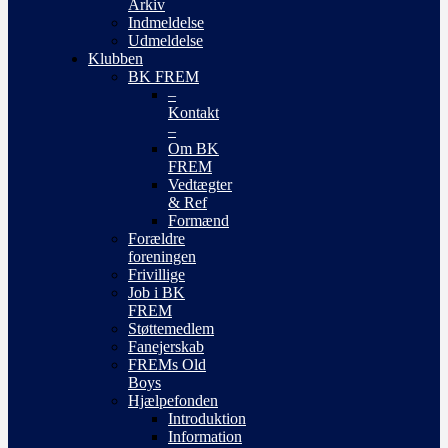
Arkiv
Indmeldelse
Udmeldelse
Klubben
BK FREM
–
Kontakt
–
Om BK
FREM
Vedtægter
& Ref
Formænd
Forældre
foreningen
Frivillige
Job i BK
FREM
Støttemedlem
Fanejerskab
FREMs Old
Boys
Hjælpefonden
Introduktion
Information