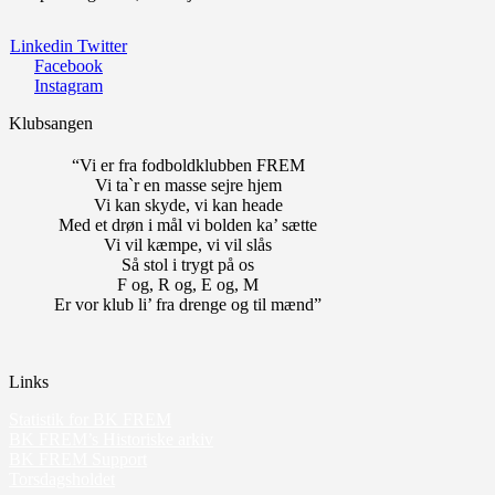
Linkedin
Twitter
Facebook
Instagram
Klubsangen
“Vi er fra fodboldklubben FREM
Vi ta`r en masse sejre hjem
Vi kan skyde, vi kan heade
Med et drøn i mål vi bolden ka’ sætte
Vi vil kæmpe, vi vil slås
Så stol i trygt på os
F og, R og, E og, M
Er vor klub li’ fra drenge og til mænd”
Links
Statistik for BK FREM
BK FREM’s Historiske arkiv
BK FREM Support
Torsdagsholdet