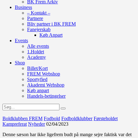
BK Frem Arkiv
Business
– Kontakt –
Partnere
Bliv partner i BK FREM
Fanejerskab
Køb Anpart
Events
Alle events
1.Holdet
Academy
Shop
Billet/Kort
FREM Webshop
Sportyfied
Akademi Webshop
Køb anpart
Handels-betingelser
Boldklubben FREM
Fodbold
Fodboldklubber
Førsteholdet
Kampreferat
Nyheder
02/04/2023
Denne sæson har ikke ligefrem budt på mange sejre faktisk var det