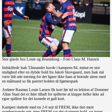
Stor glæde hos Louie og Bramsborg – Foto Claus M. Hansen
Indskiftede Isak Tånnander havde i kampens 84. minut en stor
mulighed efter en dybde bold fra Jakob Skovgaard, men Isak må
være lidt ude træning for det ligner ikke ham at brænde alene med
en målmand so fik pareret bolden til hjørnespark
Anfører Rasmus Louie Larsen fik kort før tid en lektion af Dommer
Allan Staal det er ikke tilladt for spillerne at klappe heller ikke ad
egne spillere for det kostede et gult kort.
Kampen sluttede med en 2-0 sejr til FREM, ikke den mest
overbevisende sejr, men FREM var det skarpeste hold, og ingen