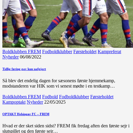
Boldklubben FREM
Fodboldklubber
Førsteholdet
Kampreferat
Nyheder
06/08/2022
Tidlig føring gav kun uafgjort
Så blev det endelig dagen for sæsonens første hjemmekamp,
modstanderen var HIK som vi senest mødte i en testkamp…
Boldklubben FREM
Fodbold
Fodboldklubber
Førsteholdet
Kampoptakt
Nyheder
22/05/2025
OPTAKT Helsingør FC – FREM
Hvad er der sket siden sidst? FREM fik fredag aften den første sejr i
slutspillet og den første sejr…