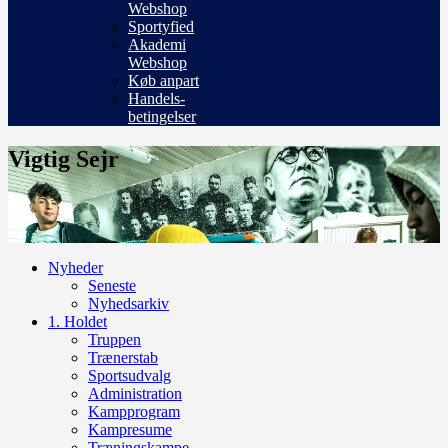
Webshop
Sportyfied
Akademi
Webshop
Køb anpart
Handels-
betingelser
Vigtig Sejr
Nyheder
Seneste
Nyhedsarkiv
1. Holdet
Truppen
Trænerstab
Sportsudvalg
Administration
Kampprogram
Kampresume
Træningskampe