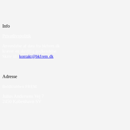
Info
Privatlivspolitik
Anvendelse af data fra bkfrem.dk
kræver en skriftlig godkendelse.
Skriv til
kontakt@bkfrem.dk
Adresse
Boldklubben FREM
Julius Andersens Vej 7
2450 København SV