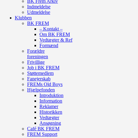
BK Frem Arkiv
Indmeldelse
Udmeldelse
Klubben
BK FREM
– Kontakt –
Om BK FREM
Vedtægter & Ref
Formænd
Forældre
foreningen
Frivillige
Job i BK FREM
Støttemedlem
Fanejerskab
FREMs Old Boys
Hjælpefonden
Introduktion
Information
Reklamer
Historikken
Vedtægter
Ansøgning
Café BK FREM
FREM Support