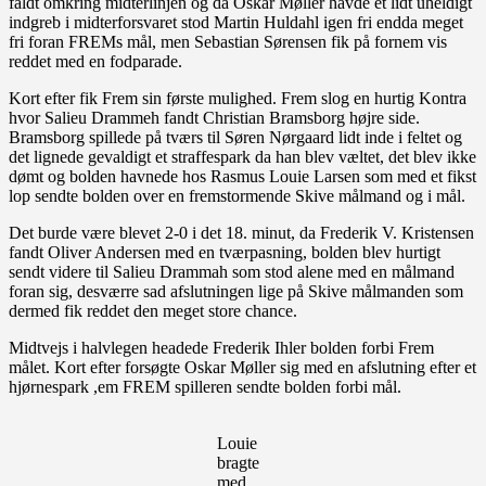
faldt omkring midterlinjen og da Oskar Møller havde et lidt uheldigt
indgreb i midterforsvaret stod Martin Huldahl igen fri endda meget
fri foran FREMs mål, men Sebastian Sørensen fik på fornem vis
reddet med en fodparade.
Kort efter fik Frem sin første mulighed. Frem slog en hurtig Kontra
hvor Salieu Drammeh fandt Christian Bramsborg højre side.
Bramsborg spillede på tværs til Søren Nørgaard lidt inde i feltet og
det lignede gevaldigt et straffespark da han blev væltet, det blev ikke
dømt og bolden havnede hos Rasmus Louie Larsen som med et fikst
lop sendte bolden over en fremstormende Skive målmand og i mål.
Det burde være blevet 2-0 i det 18. minut, da Frederik V. Kristensen
fandt Oliver Andersen med en tværpasning, bolden blev hurtigt
sendt videre til Salieu Drammah som stod alene med en målmand
foran sig, desværre sad afslutningen lige på Skive målmanden som
dermed fik reddet den meget store chance.
Midtvejs i halvlegen headede Frederik Ihler bolden forbi Frem
målet. Kort efter forsøgte Oskar Møller sig med en afslutning efter et
hjørnespark ,em FREM spilleren sendte bolden forbi mål.
Louie
bragte
med