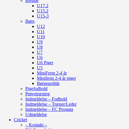
Bredde
U17.2
U15.2
U15-3
Børn
U12
U11
U10
U9
U8
U7
U6
U6 Piger
U5
MiniFrem 2-4 år
Minifrem 2-4 år piger
Børnepolitik
Pigefodbold
Prøvetræning
Indmeldelse – Fodbold
Indmeldelse – Træner/Leder
Indmeldelse – FC Prostata
Udmeldelse
Cricket
– Kontakt –