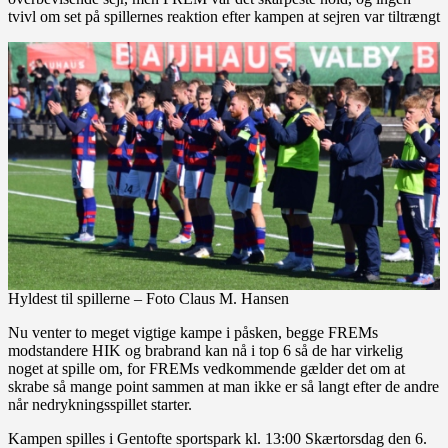
tvivl om set på spillernes reaktion efter kampen at sejren var tiltrængt
Hyldest til spillerne – Foto Claus M. Hansen
Nu venter to meget vigtige kampe i påsken, begge FREMs
modstandere HIK og brabrand kan nå i top 6 så de har virkelig
noget at spille om, for FREMs vedkommende gælder det om at
skrabe så mange point sammen at man ikke er så langt efter de andre
når nedrykningsspillet starter.
Kampen spilles i Gentofte sportspark kl. 13:00 Skærtorsdag den 6.