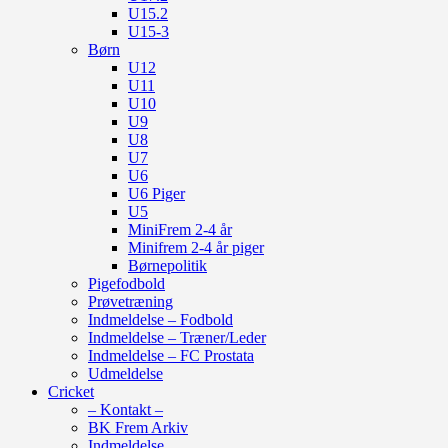
U15.2
U15-3
Børn
U12
U11
U10
U9
U8
U7
U6
U6 Piger
U5
MiniFrem 2-4 år
Minifrem 2-4 år piger
Børnepolitik
Pigefodbold
Prøvetræning
Indmeldelse – Fodbold
Indmeldelse – Træner/Leder
Indmeldelse – FC Prostata
Udmeldelse
Cricket
– Kontakt –
BK Frem Arkiv
Indmeldelse