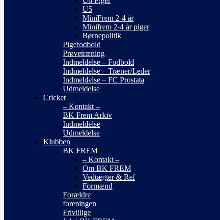
U6 Piger
U5
MiniFrem 2-4 år
Minifrem 2-4 år piger
Børnepolitik
Pigefodbold
Prøvetræning
Indmeldelse – Fodbold
Indmeldelse – Træner/Leder
Indmeldelse – FC Prostata
Udmeldelse
Cricket
– Kontakt –
BK Frem Arkiv
Indmeldelse
Udmeldelse
Klubben
BK FREM
– Kontakt –
Om BK FREM
Vedtægter & Ref
Formænd
Forældre
foreningen
Frivillige