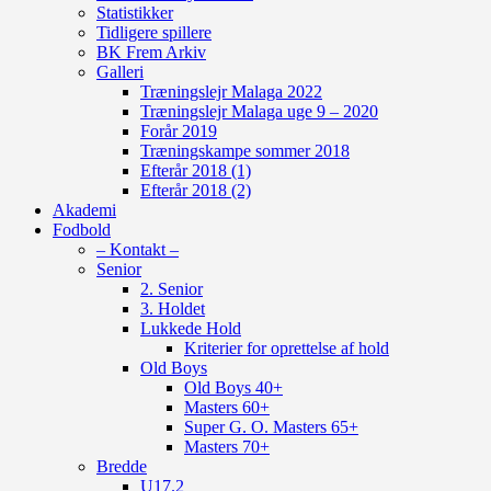
Statistikker
Tidligere spillere
BK Frem Arkiv
Galleri
Træningslejr Malaga 2022
Træningslejr Malaga uge 9 – 2020
Forår 2019
Træningskampe sommer 2018
Efterår 2018 (1)
Efterår 2018 (2)
Akademi
Fodbold
– Kontakt –
Senior
2. Senior
3. Holdet
Lukkede Hold
Kriterier for oprettelse af hold
Old Boys
Old Boys 40+
Masters 60+
Super G. O. Masters 65+
Masters 70+
Bredde
U17.2