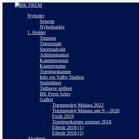
Nyheder
Seneste
Nyhedsarkiv
1. Holdet
Truppen
Trænerstab
Sportsudvalg
Administration
Kampprogram
Kampresume
Træningskampe
Info om Valby Stadion
Statistikker
Tidligere spillere
BK Frem Arkiv
Galleri
Træningslejr Malaga 2022
Træningslejr Malaga uge 9 – 2020
Forår 2019
Træningskampe sommer 2018
Efterår 2018 (1)
Efterår 2018 (2)
Akademi