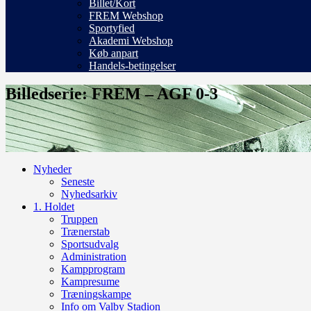
Billet/Kort
FREM Webshop
Sportyfied
Akademi Webshop
Køb anpart
Handels-betingelser
Billedserie: FREM – AGF 0-3
Nyheder
Seneste
Nyhedsarkiv
1. Holdet
Truppen
Trænerstab
Sportsudvalg
Administration
Kampprogram
Kampresume
Træningskampe
Info om Valby Stadion