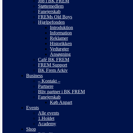
Job i BK FREM
Støttemedlem
Fanejerskab
FREMs Old Boys
Hjælpefonden
Introduktion
Information
Reklamer
Historikken
Vedtægter
Ansøgning
Café BK FREM
FREM Support
BK Frem Arkiv
Business
– Kontakt –
Partnere
Bliv partner i BK FREM
Fanejerskab
Køb Anpart
Events
Alle events
1.Holdet
Academy
Shop