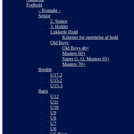
Fodbold
– Kontakt –
Senior
2. Senior
3. Holdet
Lukkede Hold
Kriterier for oprettelse af hold
Old Boys
Old Boys 40+
Masters 60+
Super G. O. Masters 65+
Masters 70+
Bredde
U17.2
U15.2
U15-3
Børn
U12
U11
U10
U9
U8
U7
U6