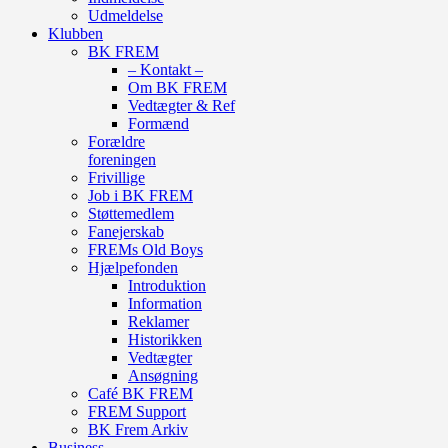
Udmeldelse
Klubben
BK FREM
– Kontakt –
Om BK FREM
Vedtægter & Ref
Formænd
Forældre
foreningen
Frivillige
Job i BK FREM
Støttemedlem
Fanejerskab
FREMs Old Boys
Hjælpefonden
Introduktion
Information
Reklamer
Historikken
Vedtægter
Ansøgning
Café BK FREM
FREM Support
BK Frem Arkiv
Business