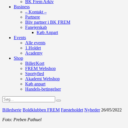
BK Frem Arkiv
Business
– Kontakt –
Partnere
Bliv partner i BK FREM
Fanejerskab
Køb Anpart
Events
Alle events
1.Holdet
Academy
Shop
Billet/Kort
FREM Webshop
Sportyfied
Akademi Webshop
Køb anpart
Handels-betingelser
Billedserie
Boldklubben FREM
Førsteholdet
Nyheder
26/05/2022
Foto: Preben Pathuel