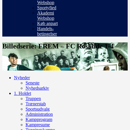
Webshop
Sportyfied
Akademi
Webshop
Køb anpart
Handels-
betingelser
Billedserie: FREM – FC Roskilde 1-4
Nyheder
Seneste
Nyhedsarkiv
1. Holdet
Truppen
Trænerstab
Sportsudvalg
Administration
Kampprogram
Kampresume
Træningskampe