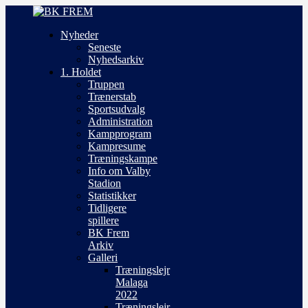
Nyheder
Seneste
Nyhedsarkiv
1. Holdet
Truppen
Trænerstab
Sportsudvalg
Administration
Kampprogram
Kampresume
Træningskampe
Info om Valby
Stadion
Statistikker
Tidligere
spillere
BK Frem
Arkiv
Galleri
Træningslejr
Malaga
2022
Træningslejr