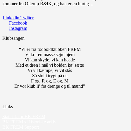
kommer fra Otterup B&IK, og han er en hurtig…
Linkedin
Twitter
Facebook
Instagram
Klubsangen
“Vi er fra fodboldklubben FREM
Vi ta`r en masse sejre hjem
Vi kan skyde, vi kan heade
Med et drøn i mål vi bolden ka’ sætte
Vi vil kæmpe, vi vil slås
Så stol i trygt på os
F og, R og, E og, M
Er vor klub li’ fra drenge og til mænd”
Links
Statistik for BK FREM
BK FREM’s Historiske arkiv
BK FREM Support