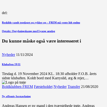
del:
Indlægsnavigation
Forrige
Roskilde vandt topslaget og rykker op – FREM må vente lidt endnu
indlæg
Næste
Optakt: Oprykningskamp mod Lyseng søndag
indlæg
Du kunne måske også være interesseret i
Nyheder
11/11/2024
Klubaften 19/11
Tirsdag d. 19 November 2024 KL. 18:30 afholder F.O.B. årets
sidste klubaften. Koldt bord med Karrysild, æg & rejer,…
Boldklubben FREM
Førsteholdet
Nyheder
Transfer
21/08/2020
Ny offensiv forstærkning
Andreas Hansen er ny mand i den tværstribede trøje. Andreas