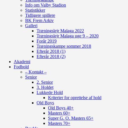
Info om Valby Stadion
Statistikker
Tidligere spillere
BK Frem Arkiv
Galleri
Træningslejr Malaga 2022
Træningslejr Malaga uge 9 – 2020
Forår 2019
Træningskampe sommer 2018
Efterår 2018 (1)
Efterår 2018 (2)
Akademi
Fodbold
– Kontakt –
Senior
2. Senior
3. Holdet
Lukkede Hold
Kriterier for oprettelse af hold
Old Boys
Old Boys 40+
Masters 60+
Super G. O. Masters 65+
Masters 70+