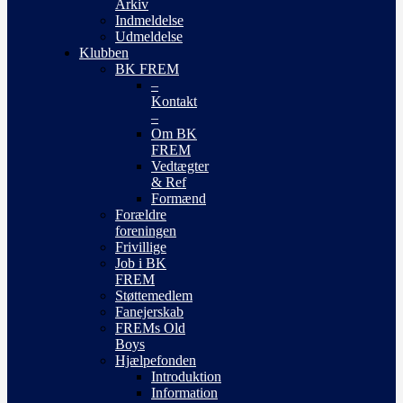
Arkiv
Indmeldelse
Udmeldelse
Klubben
BK FREM
–
Kontakt
–
Om BK
FREM
Vedtægter
& Ref
Formænd
Forældre
foreningen
Frivillige
Job i BK
FREM
Støttemedlem
Fanejerskab
FREMs Old
Boys
Hjælpefonden
Introduktion
Information