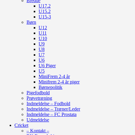
Bredde
U17.2
U15.2
U15-3
Børn
U12
U11
U10
U9
U8
U7
U6
U6 Piger
U5
MiniFrem 2-4 år
Minifrem 2-4 år piger
Børnepolitik
Pigefodbold
Prøvetræning
Indmeldelse – Fodbold
Indmeldelse – Træner/Leder
Indmeldelse – FC Prostata
Udmeldelse
Cricket
– Kontakt –