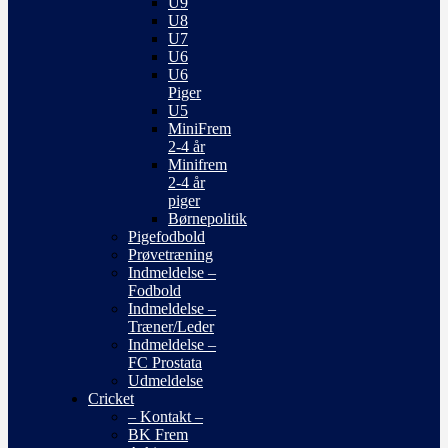
U9
U8
U7
U6
U6
Piger
U5
MiniFrem
2-4 år
Minifrem
2-4 år
piger
Børnepolitik
Pigefodbold
Prøvetræning
Indmeldelse –
Fodbold
Indmeldelse –
Træner/Leder
Indmeldelse –
FC Prostata
Udmeldelse
Cricket
– Kontakt –
BK Frem