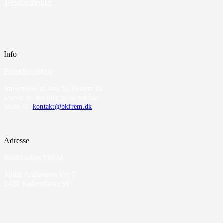
Torsdagsholdet
Info
Privatlivspolitik
Anvendelse af data fra bkfrem.dk
kræver en skriftlig godkendelse.
Skriv til
kontakt@bkfrem.dk
Adresse
Boldklubben FREM
Julius Andersens Vej 7
2450 København SV