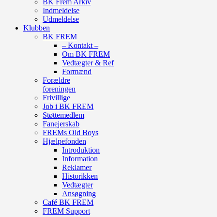
BK Frem Arkiv
Indmeldelse
Udmeldelse
Klubben
BK FREM
– Kontakt –
Om BK FREM
Vedtægter & Ref
Formænd
Forældre
foreningen
Frivillige
Job i BK FREM
Støttemedlem
Fanejerskab
FREMs Old Boys
Hjælpefonden
Introduktion
Information
Reklamer
Historikken
Vedtægter
Ansøgning
Café BK FREM
FREM Support