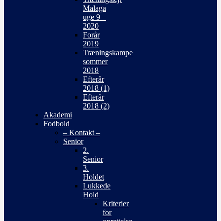
Malaga
uge 9 –
2020
Forår
2019
Træningskampe
sommer
2018
Efterår
2018 (1)
Efterår
2018 (2)
Akademi
Fodbold
– Kontakt –
Senior
2.
Senior
3.
Holdet
Lukkede
Hold
Kriterier
for