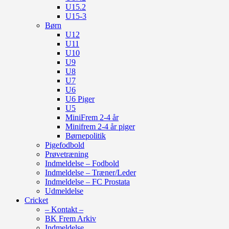
U15.2
U15-3
Børn
U12
U11
U10
U9
U8
U7
U6
U6 Piger
U5
MiniFrem 2-4 år
Minifrem 2-4 år piger
Børnepolitik
Pigefodbold
Prøvetræning
Indmeldelse – Fodbold
Indmeldelse – Træner/Leder
Indmeldelse – FC Prostata
Udmeldelse
Cricket
– Kontakt –
BK Frem Arkiv
Indmeldelse