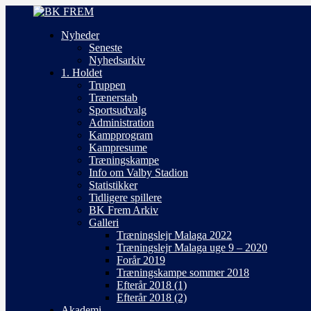
Nyheder
Seneste
Nyhedsarkiv
1. Holdet
Truppen
Trænerstab
Sportsudvalg
Administration
Kampprogram
Kampresume
Træningskampe
Info om Valby Stadion
Statistikker
Tidligere spillere
BK Frem Arkiv
Galleri
Træningslejr Malaga 2022
Træningslejr Malaga uge 9 – 2020
Forår 2019
Træningskampe sommer 2018
Efterår 2018 (1)
Efterår 2018 (2)
Akademi