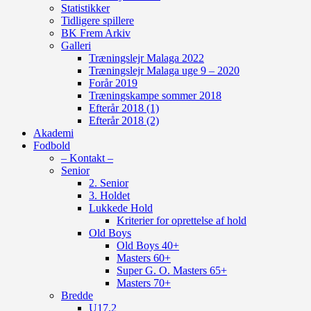
Statistikker
Tidligere spillere
BK Frem Arkiv
Galleri
Træningslejr Malaga 2022
Træningslejr Malaga uge 9 – 2020
Forår 2019
Træningskampe sommer 2018
Efterår 2018 (1)
Efterår 2018 (2)
Akademi
Fodbold
– Kontakt –
Senior
2. Senior
3. Holdet
Lukkede Hold
Kriterier for oprettelse af hold
Old Boys
Old Boys 40+
Masters 60+
Super G. O. Masters 65+
Masters 70+
Bredde
U17.2