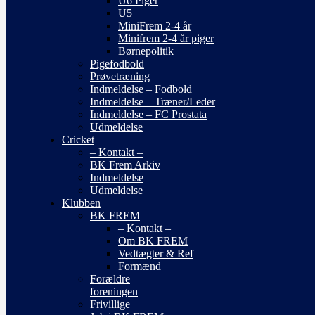
U6 Piger
U5
MiniFrem 2-4 år
Minifrem 2-4 år piger
Børnepolitik
Pigefodbold
Prøvetræning
Indmeldelse – Fodbold
Indmeldelse – Træner/Leder
Indmeldelse – FC Prostata
Udmeldelse
Cricket
– Kontakt –
BK Frem Arkiv
Indmeldelse
Udmeldelse
Klubben
BK FREM
– Kontakt –
Om BK FREM
Vedtægter & Ref
Formænd
Forældre
foreningen
Frivillige