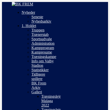
Nyheder
Seneste
Nyhedsarkiv
1. Holdet
Truppen
Trænerstab
Sportsudvalg
Administration
Kampprogram
Kampresume
Træningskampe
Info om Valby
Stadion
Statistikker
Tidligere
spillere
BK Frem
Arkiv
Galleri
Træningslejr
Malaga
2022
Træningslejr