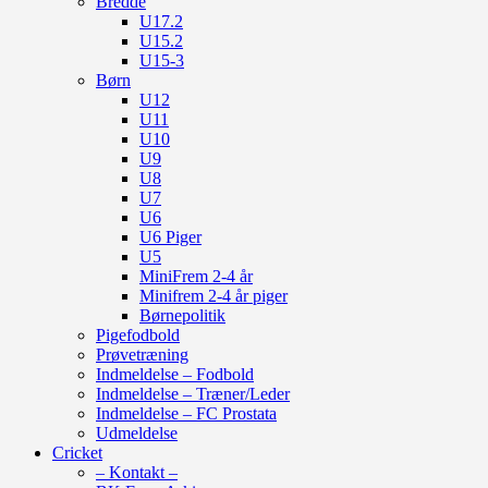
Bredde
U17.2
U15.2
U15-3
Børn
U12
U11
U10
U9
U8
U7
U6
U6 Piger
U5
MiniFrem 2-4 år
Minifrem 2-4 år piger
Børnepolitik
Pigefodbold
Prøvetræning
Indmeldelse – Fodbold
Indmeldelse – Træner/Leder
Indmeldelse – FC Prostata
Udmeldelse
Cricket
– Kontakt –