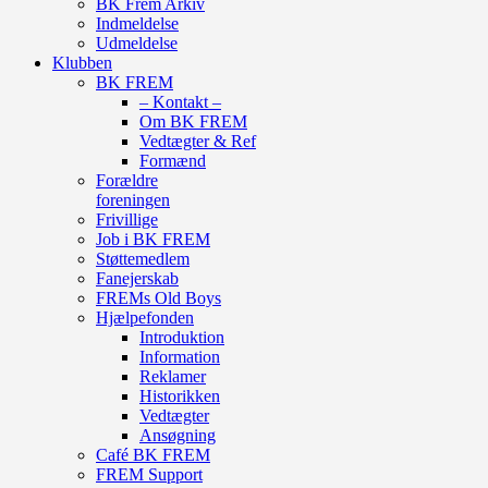
BK Frem Arkiv
Indmeldelse
Udmeldelse
Klubben
BK FREM
– Kontakt –
Om BK FREM
Vedtægter & Ref
Formænd
Forældre
foreningen
Frivillige
Job i BK FREM
Støttemedlem
Fanejerskab
FREMs Old Boys
Hjælpefonden
Introduktion
Information
Reklamer
Historikken
Vedtægter
Ansøgning
Café BK FREM
FREM Support