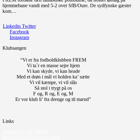
hjemmebane vandt med 5-2 over SfB/Oure. De sydfynske gæster
kom…
Linkedin
Twitter
Facebook
Instagram
Klubsangen
“Vi er fra fodboldklubben FREM
Vi ta`r en masse sejre hjem
Vi kan skyde, vi kan heade
Med et drøn i mål vi bolden ka’ sætte
Vi vil kæmpe, vi vil slås
Så stol i trygt på os
F og, R og, E og, M
Er vor klub li’ fra drenge og til mænd”
Links
Statistik for BK FREM
BK FREM’s Historiske arkiv