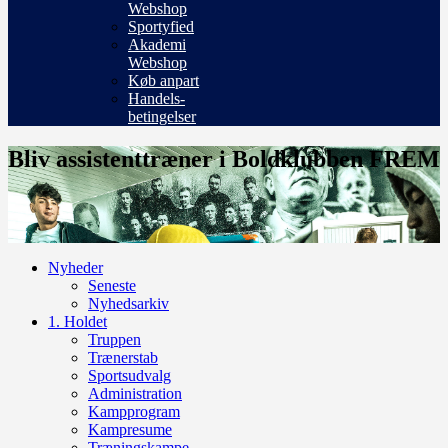
Webshop
Sportyfied
Akademi
Webshop
Køb anpart
Handels-
betingelser
Bliv assistenttræner i Boldklubben FREM
Nyheder
Seneste
Nyhedsarkiv
1. Holdet
Truppen
Trænerstab
Sportsudvalg
Administration
Kampprogram
Kampresume
Træningskampe