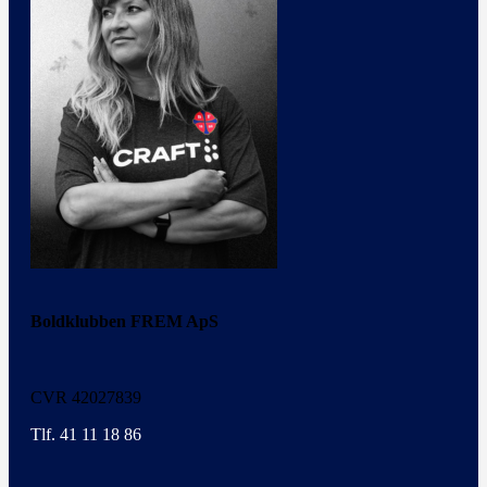
Boldklubben FREM ApS
CVR 42027839
Tlf. 41 11 18 86