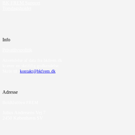
BK FREM Support
Torsdagsholdet
Info
Privatlivspolitik
Anvendelse af data fra bkfrem.dk
kræver en skriftlig godkendelse.
Skriv til
kontakt@bkfrem.dk
Adresse
Boldklubben FREM
Julius Andersens Vej 7
2450 København SV