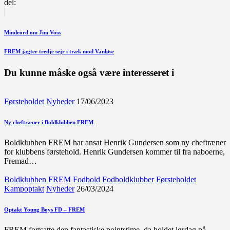
del:
Indlægsnavigation
Forrige
indlæg
Mindeord om Jim Voss
Næste
FREM jagter tredje sejr i træk mod Vanløse
indlæg
Du kunne måske også være interesseret i
Førsteholdet
Nyheder
17/06/2023
Ny cheftræner i Boldklubben FREM
Boldklubben FREM har ansat Henrik Gundersen som ny cheftræner
for klubbens førstehold. Henrik Gundersen kommer til fra naboerne,
Fremad…
Boldklubben FREM
Fodbold
Fodboldklubber
Førsteholdet
Kampoptakt
Nyheder
26/03/2024
Optakt Young Boys FD – FREM
FREM fortsatte den fantastiske pointstime, da holdet lørdag på