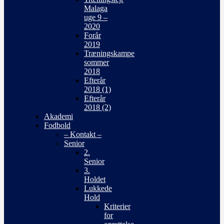
Malaga
uge 9 –
2020
Forår
2019
Træningskampe
sommer
2018
Efterår
2018 (1)
Efterår
2018 (2)
Akademi
Fodbold
– Kontakt –
Senior
2.
Senior
3.
Holdet
Lukkede
Hold
Kriterier
for