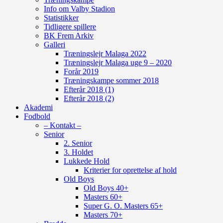
Info om Valby Stadion
Statistikker
Tidligere spillere
BK Frem Arkiv
Galleri
Træningslejr Malaga 2022
Træningslejr Malaga uge 9 – 2020
Forår 2019
Træningskampe sommer 2018
Efterår 2018 (1)
Efterår 2018 (2)
Akademi
Fodbold
– Kontakt –
Senior
2. Senior
3. Holdet
Lukkede Hold
Kriterier for oprettelse af hold
Old Boys
Old Boys 40+
Masters 60+
Super G. O. Masters 65+
Masters 70+