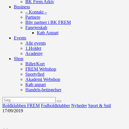
BK Frem Arkiv
Business
– Kontakt –
Partnere
Bliv partner i BK FREM
Fanejerskab
Køb Anpart
Events
Alle events
1.Holdet
Academy
Shop
Billet/Kort
FREM Webshop
Sportyfied
Akademi Webshop
Køb anpart
Handels-betingelser
Boldklubben FREM
Fodboldklubber
Nyheder
Sport & Spil
17/09/2019