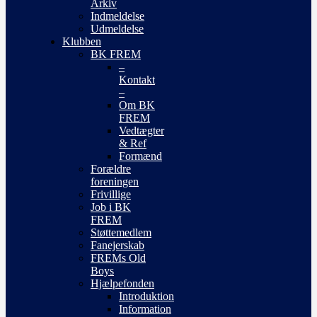
Arkiv
Indmeldelse
Udmeldelse
Klubben
BK FREM
–
Kontakt
–
Om BK
FREM
Vedtægter
& Ref
Formænd
Forældre
foreningen
Frivillige
Job i BK
FREM
Støttemedlem
Fanejerskab
FREMs Old
Boys
Hjælpefonden
Introduktion
Information