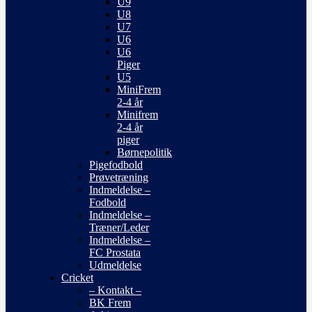
U9
U8
U7
U6
U6
Piger
U5
MiniFrem
2-4 år
Minifrem
2-4 år
piger
Børnepolitik
Pigefodbold
Prøvetræning
Indmeldelse –
Fodbold
Indmeldelse –
Træner/Leder
Indmeldelse –
FC Prostata
Udmeldelse
Cricket
– Kontakt –
BK Frem