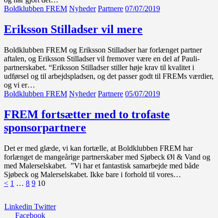
Boldklubben FREM
Nyheder
Partnere
07/07/2019
Eriksson Stilladser vil mere
Boldklubben FREM og Eriksson Stilladser har forlænget partner
aftalen, og Eriksson Stilladser vil fremover være en del af Pauli-
partnerskabet. “Eriksson Stilladser stiller høje krav til kvalitet i
udførsel og til arbejdspladsen, og det passer godt til FREMs værdier,
og vi er…
Boldklubben FREM
Nyheder
Partnere
05/07/2019
FREM fortsætter med to trofaste
sponsorpartnere
Det er med glæde, vi kan fortælle, at Boldklubben FREM har
forlænget de mangeårige partnerskaber med Sjøbeck Øl & Vand og
med Malerselskabet. ”Vi har et fantastisk samarbejde med både
Sjøbeck og Malerselskabet. Ikke bare i forhold til vores…
Indlægsinddeling
Page
Page
Page
Page
<
1
…
8
9
10
Linkedin
Twitter
Facebook