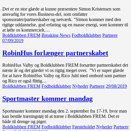
Det er en stor glæde at kunne præsentere Simon Kristensen som
ansvarlig for vores Business-del, som omfatter
sponsorater/partnerskaber og netværk. ”Simon kommer med den
rigtige uddannelse, god erfaring og en masse energi, som kommer til
at løfte os kommercielt.…
Boldklubben FREM
Breaking News
Fodboldklubber
Partnere
07/09/2019
RobinHus forlænger partnerskabet
RobinHus Valby og Boldklubben FREM forsætter partnerskabet det
næste år og det glæder vi os rigtig meget over. ”Vi er super glæde
for at have RobinHus Valby og Rico Juhl med ombord som partner
og Rico er også flittig…
Boldklubben FREM
Fodboldklubber
Nyheder
Partnere
29/08/2019
Sportmaster kommer mandag
Sportmaster kommer mandag den 2. september fra 17-19, hvor man
kan bestile træningstøj til at træne i Boldklubben FREM. Det er
både til drenge og piger.
Boldklubben FREM
Fodboldklubber
Førsteholdet
Nyheder
Partnere