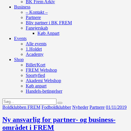
BK Frem Arkiv
Business
– Kontakt –
Partnere
Bliv partner i BK FREM
Fanejerskab
Køb Anpart
Events
Alle events
1.Holdet
Academy
Shop
Billet/Kort
FREM Webshop
Sportyfied
Akademi Webshop
Køb anpart
Handels-betingelser
Boldklubben FREM
Fodboldklubber
Nyheder
Partnere
01/11/2019
Ny ansvarlig for partner- og business-
området i FREM