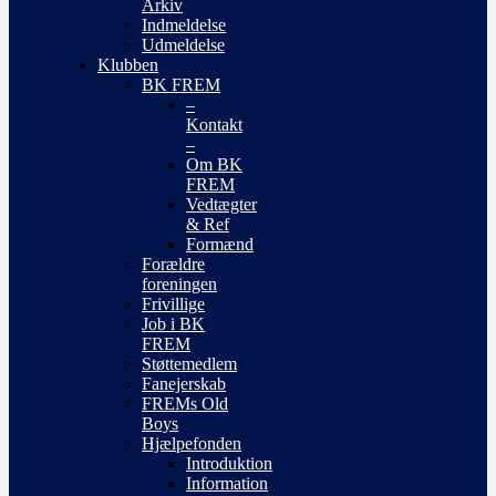
Arkiv
Indmeldelse
Udmeldelse
Klubben
BK FREM
–
Kontakt
–
Om BK
FREM
Vedtægter
& Ref
Formænd
Forældre
foreningen
Frivillige
Job i BK
FREM
Støttemedlem
Fanejerskab
FREMs Old
Boys
Hjælpefonden
Introduktion
Information