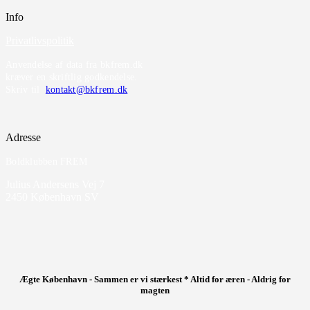
Info
Privatlivspolitik
Anvendelse af data fra bkfrem.dk
kræver en skriftlig godkendelse.
Skriv til
kontakt@bkfrem.dk
Adresse
Boldklubben FREM
Julius Andersens Vej 7
2450 København SV
Ægte København - Sammen er vi stærkest * Altid for æren - Aldrig for
magten