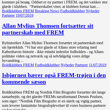
kommer på besøg. Oddset er ny partner i FREM, og det vækker stor
glæde i klubben. “Partnerskabet viser, at klubben fortsat kan…
Boldklubben FREM
Breaking News
Fodboldklubber
Nyheder
Partnere
19/07/2019
Allan Mylius Thomsen fortsætter sit
partnerskab med FREM
Byhistoriker Allan Mylius Thomsen forsætter sit partnerskab med
sin hjerteklub. “Vi har stor glæde af Allans store erfaring med
Københavns historie - ikke mindst indenfor fodbolden - og Allans
politiske viden og netværk og så selvfølgelig vores årlige
byvandring…
Boldklubben FREM
Fodboldklubber
Nyheder
Partnere
11/07/2019
Isbjørnen bærer også FREM-trøjen i den
kommende sæson
Boldklubben FREM og Nordisk Film Biografer forsætter det lange
samarbejde, og det glæder FREMs næstformand Dennis Poulsen,
som siger: “Nordisk Film Biografer er en stærk og vigtig partner,
som leverer fantastiske biografoplevelser til vores business-partnere
og har gjort det…