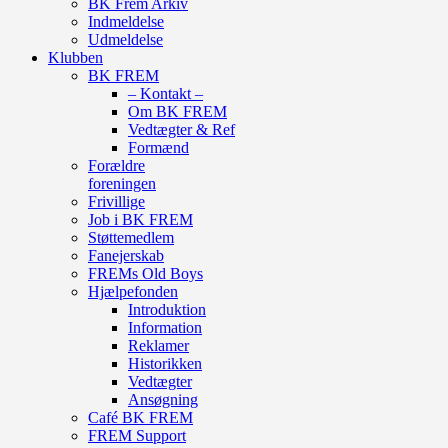
BK Frem Arkiv
Indmeldelse
Udmeldelse
Klubben
BK FREM
– Kontakt –
Om BK FREM
Vedtægter & Ref
Formænd
Forældre
foreningen
Frivillige
Job i BK FREM
Støttemedlem
Fanejerskab
FREMs Old Boys
Hjælpefonden
Introduktion
Information
Reklamer
Historikken
Vedtægter
Ansøgning
Café BK FREM
FREM Support