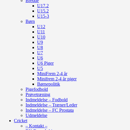
Bredde
U17.2
U15.2
U15-3
Børn
U12
U11
U10
U9
U8
U7
U6
U6 Piger
U5
MiniFrem 2-4 år
Minifrem 2-4 år piger
Børnepolitik
Pigefodbold
Prøvetræning
Indmeldelse – Fodbold
Indmeldelse – Træner/Leder
Indmeldelse – FC Prostata
Udmeldelse
Cricket
– Kontakt –