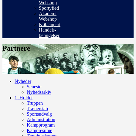
Webshop
Sportyfied
Akademi
Webshop
Køb anpart
Handels-
betingelser
Partnere
Nyheder
Seneste
Nyhedsarkiv
1. Holdet
Truppen
Trænerstab
Sportsudvalg
Administration
Kampprogram
Kampresume
Træningskampe