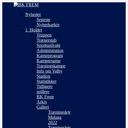
Nyheder
Seneste
Nyhedsarkiv
1. Holdet
Truppen
Trænerstab
Sportsudvalg
Administration
Kampprogram
Kampresume
Træningskampe
Info om Valby
Stadion
Statistikker
Tidligere
spillere
BK Frem
Arkiv
Galleri
Træningslejr
Malaga
2022
Træningslejr