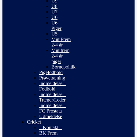
U9
U8
U7
U6
U6
Piger
U5
MiniFrem
2-4 år
Minifrem
2-4 år
piger
Børnepolitik
Pigefodbold
Prøvetræning
Indmeldelse –
Fodbold
Indmeldelse –
Træner/Leder
Indmeldelse –
FC Prostata
Udmeldelse
Cricket
– Kontakt –
BK Frem