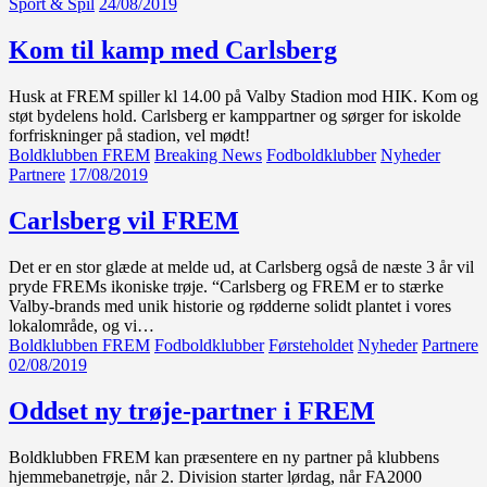
Sport & Spil
24/08/2019
Kom til kamp med Carlsberg
Husk at FREM spiller kl 14.00 på Valby Stadion mod HIK. Kom og
støt bydelens hold. Carlsberg er kamppartner og sørger for iskolde
forfriskninger på stadion, vel mødt!
Boldklubben FREM
Breaking News
Fodboldklubber
Nyheder
Partnere
17/08/2019
Carlsberg vil FREM
Det er en stor glæde at melde ud, at Carlsberg også de næste 3 år vil
pryde FREMs ikoniske trøje. “Carlsberg og FREM er to stærke
Valby-brands med unik historie og rødderne solidt plantet i vores
lokalområde, og vi…
Boldklubben FREM
Fodboldklubber
Førsteholdet
Nyheder
Partnere
02/08/2019
Oddset ny trøje-partner i FREM
Boldklubben FREM kan præsentere en ny partner på klubbens
hjemmebanetrøje, når 2. Division starter lørdag, når FA2000