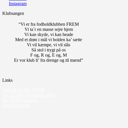
Instagram
Klubsangen
“Vi er fra fodboldklubben FREM
Vi ta`r en masse sejre hjem
Vi kan skyde, vi kan heade
Med et drøn i mål vi bolden ka’ sætte
Vi vil kæmpe, vi vil slås
Så stol i trygt på os
F og, R og, E og, M
Er vor klub li’ fra drenge og til mænd”
Links
Statistik for BK FREM
BK FREM’s Historiske arkiv
BK FREM Support
Torsdagsholdet