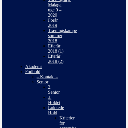
Malaga
uge 9 –
2020
Forår
2019
Træningskampe
sommer
2018
Efterår
2018 (1)
Efterår
2018 (2)
Akademi
Fodbold
– Kontakt –
Senior
2.
Senior
3.
Holdet
Lukkede
Hold
Kriterier
for