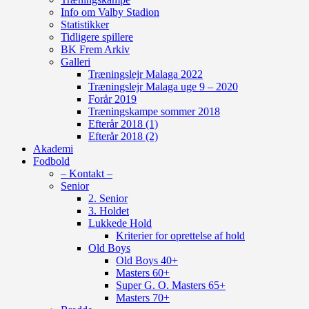
Info om Valby Stadion
Statistikker
Tidligere spillere
BK Frem Arkiv
Galleri
Træningslejr Malaga 2022
Træningslejr Malaga uge 9 – 2020
Forår 2019
Træningskampe sommer 2018
Efterår 2018 (1)
Efterår 2018 (2)
Akademi
Fodbold
– Kontakt –
Senior
2. Senior
3. Holdet
Lukkede Hold
Kriterier for oprettelse af hold
Old Boys
Old Boys 40+
Masters 60+
Super G. O. Masters 65+
Masters 70+