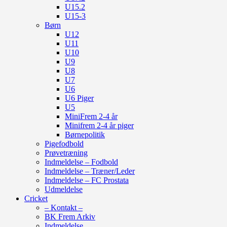
U15.2
U15-3
Børn
U12
U11
U10
U9
U8
U7
U6
U6 Piger
U5
MiniFrem 2-4 år
Minifrem 2-4 år piger
Børnepolitik
Pigefodbold
Prøvetræning
Indmeldelse – Fodbold
Indmeldelse – Træner/Leder
Indmeldelse – FC Prostata
Udmeldelse
Cricket
– Kontakt –
BK Frem Arkiv
Indmeldelse