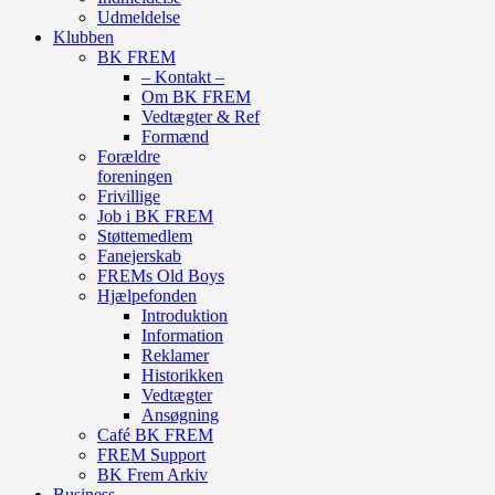
Udmeldelse
Klubben
BK FREM
– Kontakt –
Om BK FREM
Vedtægter & Ref
Formænd
Forældre
foreningen
Frivillige
Job i BK FREM
Støttemedlem
Fanejerskab
FREMs Old Boys
Hjælpefonden
Introduktion
Information
Reklamer
Historikken
Vedtægter
Ansøgning
Café BK FREM
FREM Support
BK Frem Arkiv
Business