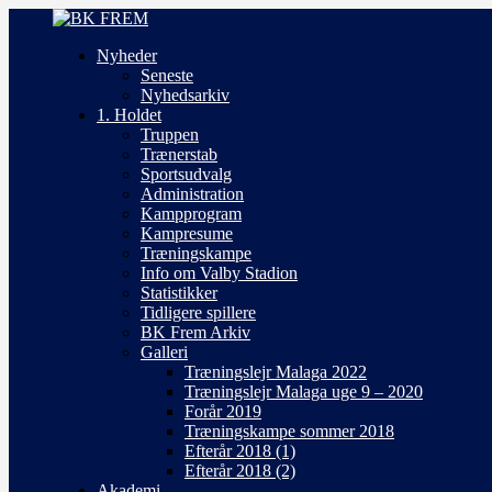
Nyheder
Seneste
Nyhedsarkiv
1. Holdet
Truppen
Trænerstab
Sportsudvalg
Administration
Kampprogram
Kampresume
Træningskampe
Info om Valby Stadion
Statistikker
Tidligere spillere
BK Frem Arkiv
Galleri
Træningslejr Malaga 2022
Træningslejr Malaga uge 9 – 2020
Forår 2019
Træningskampe sommer 2018
Efterår 2018 (1)
Efterår 2018 (2)
Akademi