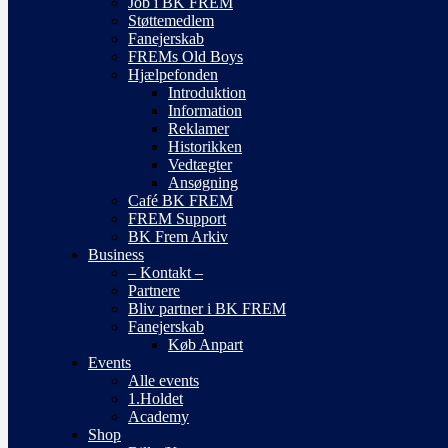
Job i BK FREM
Støttemedlem
Fanejerskab
FREMs Old Boys
Hjælpefonden
Introduktion
Information
Reklamer
Historikken
Vedtægter
Ansøgning
Café BK FREM
FREM Support
BK Frem Arkiv
Business
– Kontakt –
Partnere
Bliv partner i BK FREM
Fanejerskab
Køb Anpart
Events
Alle events
1.Holdet
Academy
Shop