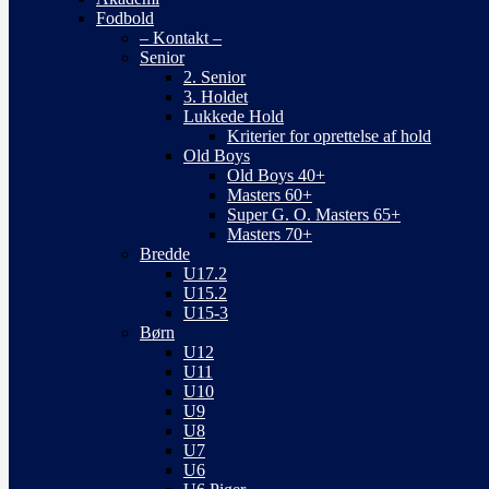
Fodbold
– Kontakt –
Senior
2. Senior
3. Holdet
Lukkede Hold
Kriterier for oprettelse af hold
Old Boys
Old Boys 40+
Masters 60+
Super G. O. Masters 65+
Masters 70+
Bredde
U17.2
U15.2
U15-3
Børn
U12
U11
U10
U9
U8
U7
U6