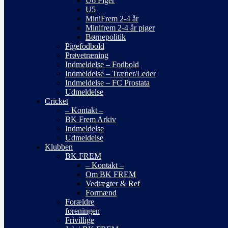
U6 Piger
U5
MiniFrem 2-4 år
Minifrem 2-4 år piger
Børnepolitik
Pigefodbold
Prøvetræning
Indmeldelse – Fodbold
Indmeldelse – Træner/Leder
Indmeldelse – FC Prostata
Udmeldelse
Cricket
– Kontakt –
BK Frem Arkiv
Indmeldelse
Udmeldelse
Klubben
BK FREM
– Kontakt –
Om BK FREM
Vedtægter & Ref
Formænd
Forældre
foreningen
Frivillige