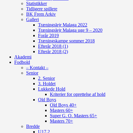
Statistikker
Tidligere spillere
BK Frem Arkiv
Galleri
Træningslejr Malaga 2022
Træningslejr Malaga uge 9 – 2020
Forår 2019
Træningskampe sommer 2018
Efterår 2018 (1)
Efterår 2018 (2)
Akademi
Fodbold
– Kontakt –
Senior
2. Senior
3. Holdet
Lukkede Hold
Kriterier for oprettelse af hold
Old Boys
Old Boys 40+
Masters 60+
Super G. O. Masters 65+
Masters 70+
Bredde
U17.2