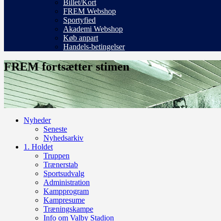
Billet/Kort
FREM Webshop
Sportyfied
Akademi Webshop
Køb anpart
Handels-betingelser
FREM fortsætter stimen
Nyheder
Seneste
Nyhedsarkiv
1. Holdet
Truppen
Trænerstab
Sportsudvalg
Administration
Kampprogram
Kampresume
Træningskampe
Info om Valby Stadion