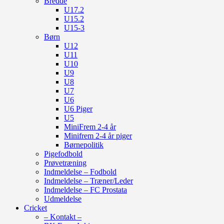
Bredde
U17.2
U15.2
U15-3
Børn
U12
U11
U10
U9
U8
U7
U6
U6 Piger
U5
MiniFrem 2-4 år
Minifrem 2-4 år piger
Børnepolitik
Pigefodbold
Prøvetræning
Indmeldelse – Fodbold
Indmeldelse – Træner/Leder
Indmeldelse – FC Prostata
Udmeldelse
Cricket
– Kontakt –