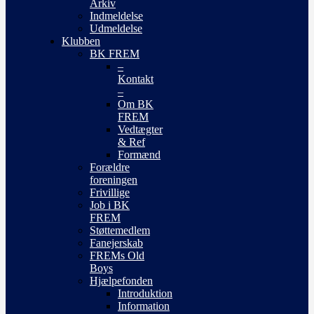
Arkiv
Indmeldelse
Udmeldelse
Klubben
BK FREM
–
Kontakt
–
Om BK
FREM
Vedtægter
& Ref
Formænd
Forældre
foreningen
Frivillige
Job i BK
FREM
Støttemedlem
Fanejerskab
FREMs Old
Boys
Hjælpefonden
Introduktion
Information