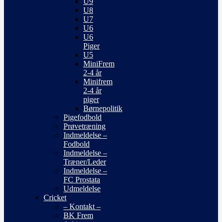
U9
U8
U7
U6
U6
Piger
U5
MiniFrem
2-4 år
Minifrem
2-4 år
piger
Børnepolitik
Pigefodbold
Prøvetræning
Indmeldelse –
Fodbold
Indmeldelse –
Træner/Leder
Indmeldelse –
FC Prostata
Udmeldelse
Cricket
– Kontakt –
BK Frem