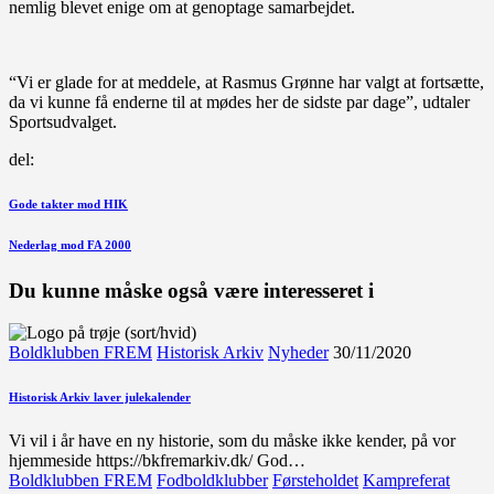
nemlig blevet enige om at genoptage samarbejdet.
“Vi er glade for at meddele, at Rasmus Grønne har valgt at fortsætte,
da vi kunne få enderne til at mødes her de sidste par dage”, udtaler
Sportsudvalget.
del:
Indlægsnavigation
Forrige
Gode takter mod HIK
indlæg
Næste
Nederlag mod FA 2000
indlæg
Du kunne måske også være interesseret i
Boldklubben FREM
Historisk Arkiv
Nyheder
30/11/2020
Historisk Arkiv laver julekalender
Vi vil i år have en ny historie, som du måske ikke kender, på vor
hjemmeside https://bkfremarkiv.dk/ God…
Boldklubben FREM
Fodboldklubber
Førsteholdet
Kampreferat