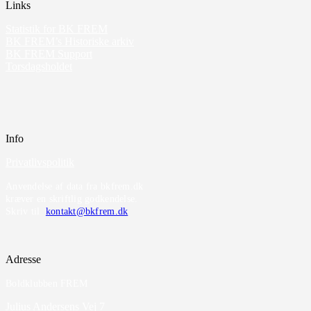
Links
Statistik for BK FREM
BK FREM’s Historiske arkiv
BK FREM Support
Torsdagsholdet
Info
Privatlivspolitik
Anvendelse af data fra bkfrem.dk
kræver en skriftlig godkendelse.
Skriv til
kontakt@bkfrem.dk
Adresse
Boldklubben FREM
Julius Andersens Vej 7