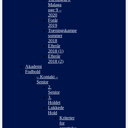
Malaga
uge 9 –
2020
Forår
2019
Træningskampe
sommer
2018
Efterår
2018 (1)
Efterår
2018 (2)
Akademi
Fodbold
– Kontakt –
Senior
2.
Senior
3.
Holdet
Lukkede
Hold
Kriterier
for