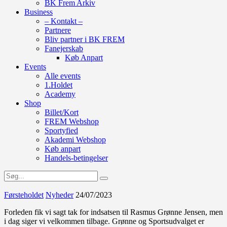
BK Frem Arkiv
Business
– Kontakt –
Partnere
Bliv partner i BK FREM
Fanejerskab
Køb Anpart
Events
Alle events
1.Holdet
Academy
Shop
Billet/Kort
FREM Webshop
Sportyfied
Akademi Webshop
Køb anpart
Handels-betingelser
Førsteholdet
Nyheder
24/07/2023
Forleden fik vi sagt tak for indsatsen til Rasmus Grønne Jensen, men
i dag siger vi velkommen tilbage. Grønne og Sportsudvalget er