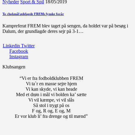
Nyheder
Sport & Spil
18/05/2019
To chokmål ødelagde FREMs fynske forår
Kampreferat FREM blev taget på sengen, da holdet var på besøg i
Dalum, der grundlagde deres sejr på 3-1…
Linkedin
Twitter
Facebook
Instagram
Klubsangen
“Vi er fra fodboldklubben FREM
Vi ta`r en masse sejre hjem
Vi kan skyde, vi kan heade
Med et drøn i mål vi bolden ka’ sætte
Vi vil kæmpe, vi vil slås
Så stol i trygt på os
F og, R og, E og, M
Er vor klub li’ fra drenge og til mænd”