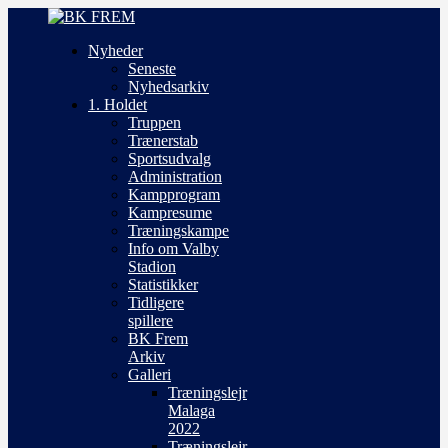
Nyheder
Seneste
Nyhedsarkiv
1. Holdet
Truppen
Trænerstab
Sportsudvalg
Administration
Kampprogram
Kampresume
Træningskampe
Info om Valby
Stadion
Statistikker
Tidligere
spillere
BK Frem
Arkiv
Galleri
Træningslejr
Malaga
2022
Træningslejr