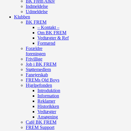
BK Frem Arkiv
Indmeldelse
Udmeldelse
Klubben
BK FREM
– Kontakt –
Om BK FREM
Vedtægter & Ref
Formænd
Forældre
foreningen
Frivillige
Job i BK FREM
Støttemedlem
Fanejerskab
FREMs Old Boys
Hjælpefonden
Introduktion
Information
Reklamer
Historikken
Vedtægter
Ansøgning
Café BK FREM
FREM Support