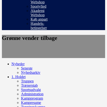
Webshop
Sportyfied
Akademi
Webshop
Køb anpart
Handels-
betingelser
Grønne vender tilbage
Nyheder
Seneste
Nyhedsarkiv
1. Holdet
Truppen
Trænerstab
Sportsudvalg
Administration
Kampprogram
Kampresume
Træningskampe