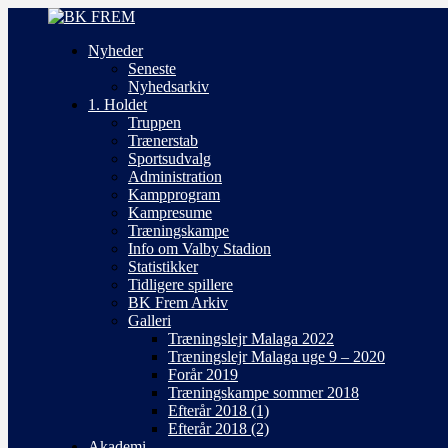
Nyheder
Seneste
Nyhedsarkiv
1. Holdet
Truppen
Trænerstab
Sportsudvalg
Administration
Kampprogram
Kampresume
Træningskampe
Info om Valby Stadion
Statistikker
Tidligere spillere
BK Frem Arkiv
Galleri
Træningslejr Malaga 2022
Træningslejr Malaga uge 9 – 2020
Forår 2019
Træningskampe sommer 2018
Efterår 2018 (1)
Efterår 2018 (2)
Akademi