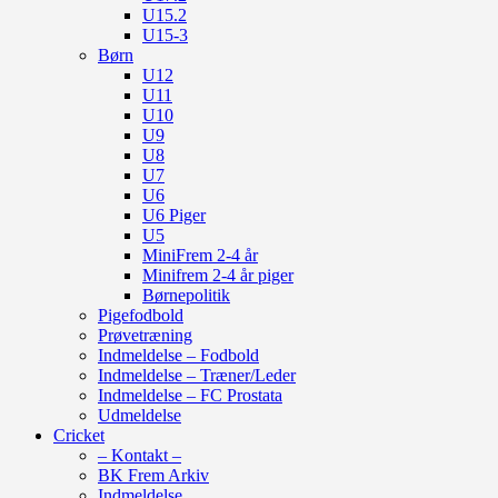
U15.2
U15-3
Børn
U12
U11
U10
U9
U8
U7
U6
U6 Piger
U5
MiniFrem 2-4 år
Minifrem 2-4 år piger
Børnepolitik
Pigefodbold
Prøvetræning
Indmeldelse – Fodbold
Indmeldelse – Træner/Leder
Indmeldelse – FC Prostata
Udmeldelse
Cricket
– Kontakt –
BK Frem Arkiv
Indmeldelse