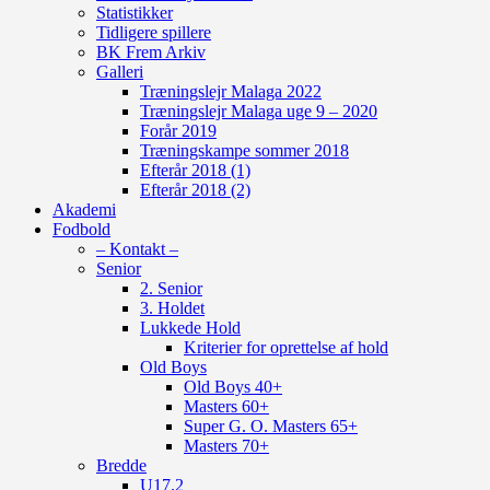
Statistikker
Tidligere spillere
BK Frem Arkiv
Galleri
Træningslejr Malaga 2022
Træningslejr Malaga uge 9 – 2020
Forår 2019
Træningskampe sommer 2018
Efterår 2018 (1)
Efterår 2018 (2)
Akademi
Fodbold
– Kontakt –
Senior
2. Senior
3. Holdet
Lukkede Hold
Kriterier for oprettelse af hold
Old Boys
Old Boys 40+
Masters 60+
Super G. O. Masters 65+
Masters 70+
Bredde
U17.2