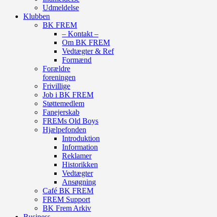
Udmeldelse
Klubben
BK FREM
– Kontakt –
Om BK FREM
Vedtægter & Ref
Formænd
Forældre
foreningen
Frivillige
Job i BK FREM
Støttemedlem
Fanejerskab
FREMs Old Boys
Hjælpefonden
Introduktion
Information
Reklamer
Historikken
Vedtægter
Ansøgning
Café BK FREM
FREM Support
BK Frem Arkiv
Business