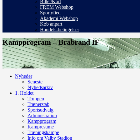
Billet/Kort
FREM Webshop
Sportyfied
Akademi Webshop
Køb anpart
Handels-betingelser
Kampprogram – Brabrand IF
Nyheder
Seneste
Nyhedsarkiv
1. Holdet
Truppen
Trænerstab
Sportsudvalg
Administration
Kampprogram
Kampresume
Træningskampe
Info om Valby Stadion