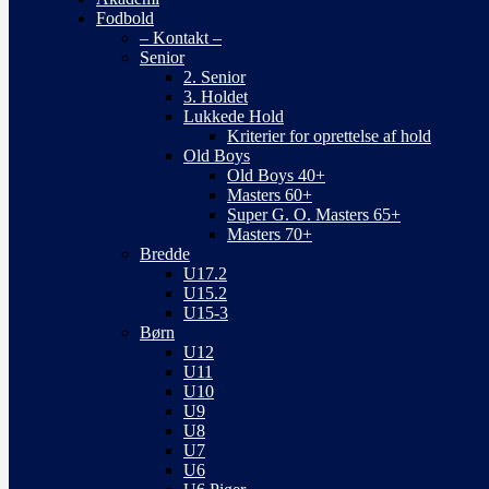
Fodbold
– Kontakt –
Senior
2. Senior
3. Holdet
Lukkede Hold
Kriterier for oprettelse af hold
Old Boys
Old Boys 40+
Masters 60+
Super G. O. Masters 65+
Masters 70+
Bredde
U17.2
U15.2
U15-3
Børn
U12
U11
U10
U9
U8
U7
U6