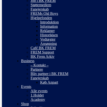
Job i BK FREM
Støttemedlem
Fanejerskab
FREMs Old Boys
Hjælpefonden
Introduktion
Information
Reklamer
Historikken
Vedtægter
Ansøgning
Café BK FREM
FREM Support
BK Frem Arkiv
Business
– Kontakt –
Partnere
Bliv partner i BK FREM
Fanejerskab
Køb Anpart
Events
Alle events
1.Holdet
Academy
Shop