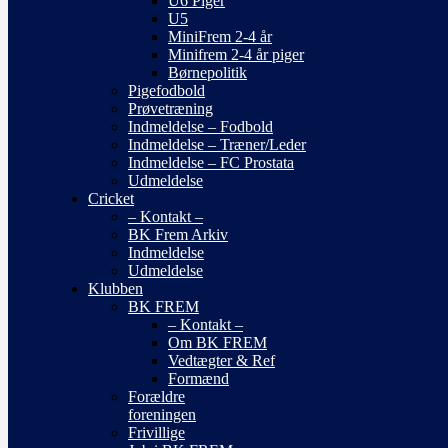
U6 Piger
U5
MiniFrem 2-4 år
Minifrem 2-4 år piger
Børnepolitik
Pigefodbold
Prøvetræning
Indmeldelse – Fodbold
Indmeldelse – Træner/Leder
Indmeldelse – FC Prostata
Udmeldelse
Cricket
– Kontakt –
BK Frem Arkiv
Indmeldelse
Udmeldelse
Klubben
BK FREM
– Kontakt –
Om BK FREM
Vedtægter & Ref
Formænd
Forældre
foreningen
Frivillige