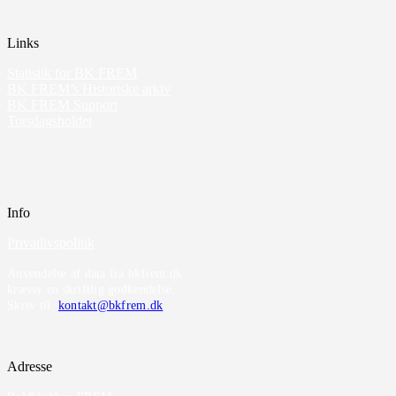
Links
Statistik for BK FREM
BK FREM’s Historiske arkiv
BK FREM Support
Torsdagsholdet
Info
Privatlivspolitik
Anvendelse af data fra bkfrem.dk
kræver en skriftlig godkendelse.
Skriv til
kontakt@bkfrem.dk
Adresse