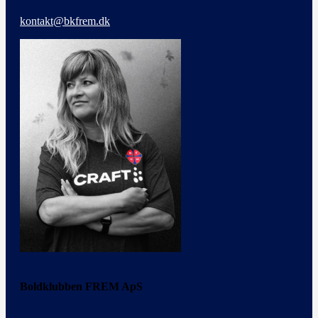
kontakt@bkfrem.dk
Boldklubben FREM ApS