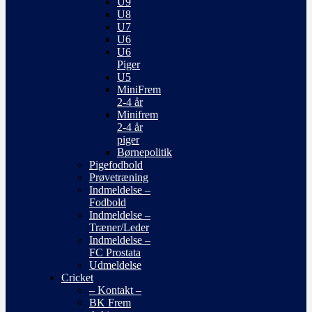
U9
U8
U7
U6
U6
Piger
U5
MiniFrem
2-4 år
Minifrem
2-4 år
piger
Børnepolitik
Pigefodbold
Prøvetræning
Indmeldelse –
Fodbold
Indmeldelse –
Træner/Leder
Indmeldelse –
FC Prostata
Udmeldelse
Cricket
– Kontakt –
BK Frem