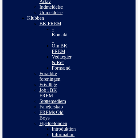
Arkiv
Indmeldelse
Udmeldelse
Klubben
BK FREM
–
Kontakt
–
Om BK
FREM
Vedtægter
& Ref
Formænd
Forældre
foreningen
Frivillige
Job i BK
FREM
Støttemedlem
Fanejerskab
FREMs Old
Boys
Hjælpefonden
Introduktion
Information