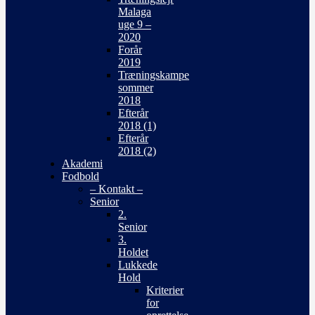
Malaga
uge 9 –
2020
Forår
2019
Træningskampe
sommer
2018
Efterår
2018 (1)
Efterår
2018 (2)
Akademi
Fodbold
– Kontakt –
Senior
2.
Senior
3.
Holdet
Lukkede
Hold
Kriterier
for