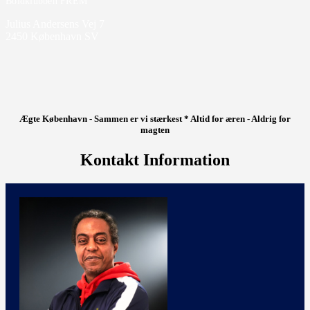
Boldklubben FREM
Julius Andersens Vej 7
2450 København SV
Ægte København - Sammen er vi stærkest * Altid for æren - Aldrig for
magten
Kontakt Information