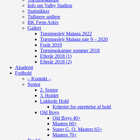
Info om Valby Stadion
Statistikker
Tidligere spillere
BK Frem Arkiv
Galleri
Træningslejr Malaga 2022
Træningslejr Malaga uge 9 – 2020
Forår 2019
Træningskampe sommer 2018
Efterår 2018 (1)
Efterår 2018 (2)
Akademi
Fodbold
– Kontakt –
Senior
2. Senior
3. Holdet
Lukkede Hold
Kriterier for oprettelse af hold
Old Boys
Old Boys 40+
Masters 60+
Super G. O. Masters 65+
Masters 70+