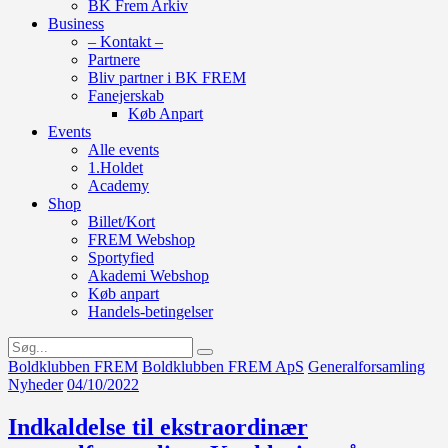
BK Frem Arkiv
Business
– Kontakt –
Partnere
Bliv partner i BK FREM
Fanejerskab
Køb Anpart
Events
Alle events
1.Holdet
Academy
Shop
Billet/Kort
FREM Webshop
Sportyfied
Akademi Webshop
Køb anpart
Handels-betingelser
Boldklubben FREM
Boldklubben FREM ApS
Generalforsamling
Nyheder
04/10/2022
Indkaldelse til ekstraordinær