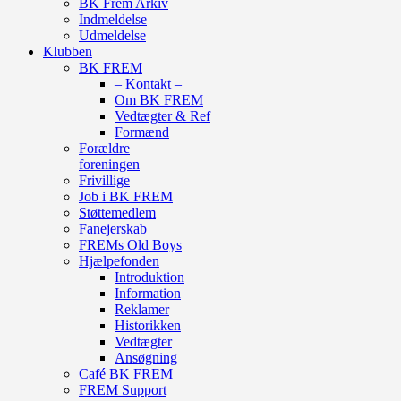
BK Frem Arkiv
Indmeldelse
Udmeldelse
Klubben
BK FREM
– Kontakt –
Om BK FREM
Vedtægter & Ref
Formænd
Forældre
foreningen
Frivillige
Job i BK FREM
Støttemedlem
Fanejerskab
FREMs Old Boys
Hjælpefonden
Introduktion
Information
Reklamer
Historikken
Vedtægter
Ansøgning
Café BK FREM
FREM Support