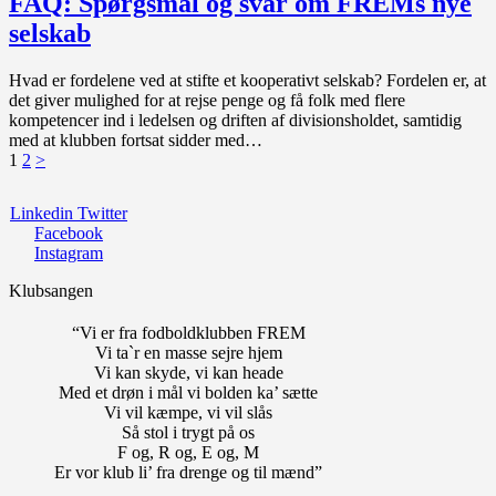
FAQ: Spørgsmål og svar om FREMs nye
selskab
Hvad er fordelene ved at stifte et kooperativt selskab? Fordelen er, at
det giver mulighed for at rejse penge og få folk med flere
kompetencer ind i ledelsen og driften af divisionsholdet, samtidig
med at klubben fortsat sidder med…
Indlægsinddeling
Page
Page
1
2
>
Linkedin
Twitter
Facebook
Instagram
Klubsangen
“Vi er fra fodboldklubben FREM
Vi ta`r en masse sejre hjem
Vi kan skyde, vi kan heade
Med et drøn i mål vi bolden ka’ sætte
Vi vil kæmpe, vi vil slås
Så stol i trygt på os
F og, R og, E og, M
Er vor klub li’ fra drenge og til mænd”