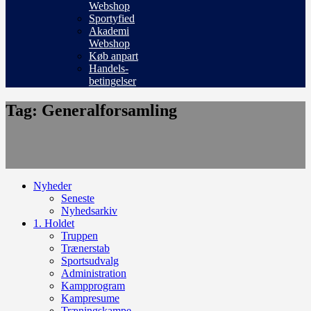
Webshop
Sportyfied
Akademi
Webshop
Køb anpart
Handels-
betingelser
Tag: Generalforsamling
Nyheder
Seneste
Nyhedsarkiv
1. Holdet
Truppen
Trænerstab
Sportsudvalg
Administration
Kampprogram
Kampresume
Træningskampe