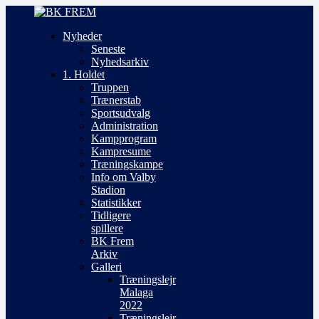
Nyheder
Seneste
Nyhedsarkiv
1. Holdet
Truppen
Trænerstab
Sportsudvalg
Administration
Kampprogram
Kampresume
Træningskampe
Info om Valby
Stadion
Statistikker
Tidligere
spillere
BK Frem
Arkiv
Galleri
Træningslejr
Malaga
2022
Træningslejr