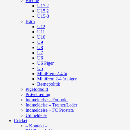
Bredde
U17.2
U15.2
U15-3
Børn
U12
U11
U10
U9
U8
U7
U6
U6 Piger
U5
MiniFrem 2-4 år
Minifrem 2-4 år piger
Børnepolitik
Pigefodbold
Prøvetræning
Indmeldelse – Fodbold
Indmeldelse – Træner/Leder
Indmeldelse – FC Prostata
Udmeldelse
Cricket
– Kontakt –